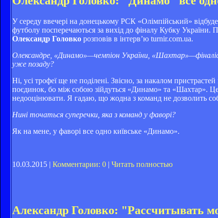
Олександр Головко: "Динамо" все одн
У середу ввечері на донецькому РСК «Олімпійський» відбуд
футболу посперечаються за вихід до фіналу Кубку України. 
Олександр Головко
розповів в інтерв’ю turnir.com.ua.
Олександре, «Динамо»—чемпіон України, «Шахтар»—фіналіс
уже позаду?
Ні, усі трофеї ще не поділені. Звісно, за накалом пристраст
поєдинок, бо між собою зійдуться «Динамо» та «Шахтар». Це 
недооцінювати. Я гадаю, що жодна з команд не дозволить соб
Нині точаться суперечки, яка з команд у фаворі?
Як на мене, у фаворі все одно київське «Динамо».
10.03.2015 |
Комментарии: 0
|
Читать полностью
Александр Головко: "Рассчитывать м