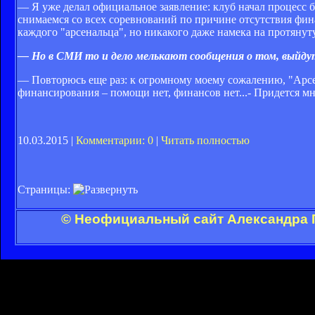
— Я уже делал официальное заявление: клуб начал процесс
снимаемся со всех соревнований по причине отсутствия фин
каждого "арсенальца", но никакого даже намека на протянут
— Но в СМИ то и дело мелькают сообщения о том, выйдут
— Повторюсь еще раз: к огромному моему сожалению, "Арсен
финансирования – помощи нет, финансов нет...- Придется м
10.03.2015 |
Комментарии: 0
|
Читать полностью
Страницы:
© Неофициальный сайт Александра Г