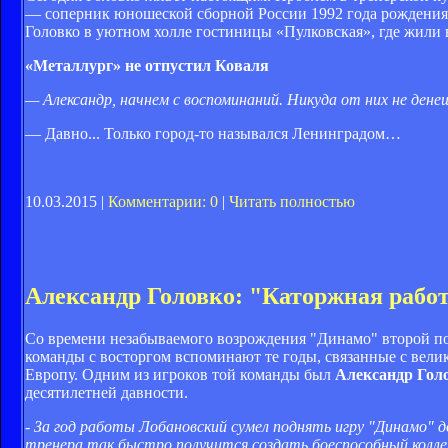
— соперник юношеской сборной России 1992 года рождения
Головко в уютном холле гостиницы «Пулковская», где жили 
«Металлург» не отпустил Коваля
— Александр, начнем с воспоминаний. Никуда от них не дене
— Давно... Только город-то назывался Ленинградом…
10.03.2015 |
Комментарии: 0
|
Читать полностью
Александр Головко: "Каторжная работ
Со времени незабываемого возрождения "Динамо" второй пол
команды с восторгом вспоминают те годы, связанные с ве
Европу. Одним из игроков той команды был
Александр Гол
десятилетней давности.
- За год работы Лобановский сумел поднять игру "Динамо" д
тренера так быстро получится создать боеспособный колл