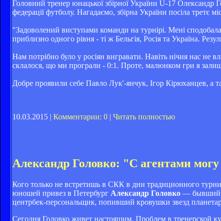
Головний тренер юнацької збірної України U-17 Олександр Г
федерації футболу. Нагадаємо, збірна України посіла третє мі
"Задоволений виступами команди на турнірі. Мені сподобалась
приблизно одного рівня - ті ж Бельгія, Росія та Україна. Резу
Нам потрібно було у росіян вигравати. Навіть нічия нас не в
склалося, що ми програли - 0:1. Проте, малюнком гри я зали
Добре проявили себе Павло Лук'-янчук, Ігор Кірюханцев, а та
10.03.2015 |
Комментарии: 0
|
Читать полностью
Александр Головко: "С агентами могу 
Кого только не встретишь в СКК в дни традиционного турн
юношей привез в Петербург
Александр Головко
— бывший к
центрбек-персональщик, попивший кровушки звезд планетар
Сегодня Головко живет настоящим. Проблем в тренерской ку