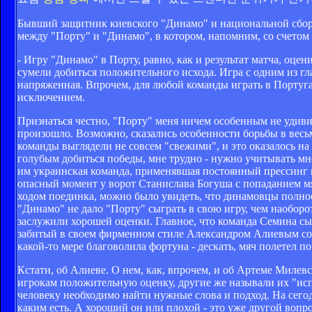
Бывший защитник киевского "Динамо" и национальной сбор
между "Порту" и "Динамо", в котором, напомним, со счетом 
- Игру "Динамо" в Порту, равно, как и результат матча, оц
сумели добиться положительного исхода. Игра с одним из гл
напряженная. Впрочем, для любой команды играть в Португа
исключением.
Признаться честно, "Порту" меня ничем особенным не удивил.
произошло. Возможно, сказались особенности борьбы в вес
команды выглядели не совсем "свежими", и это оказалось на 
голубым добиться победы, мне трудно - нужно учитывать мно
им украинская команда, применявшая постоянный прессинг 
опасный момент у ворот Станислава Богуша с попаданием мя
ходом поединка, можно было увидеть, что динамовцы полност
"Динамо" не дало "Порту" сыграть в свою игру, чем наоборот
заслужили хорошей оценки. Главное, что команда Семина сыг
забитый в своем фирменном стиле Александром Алиевым со ш
какой-то мере благоволила фортуна - дескать, мяч полетел п
Кстати, об Алиеве. О нем, как, впрочем, и об Артеме Милев
игрокам положительную оценку, другие же называли их "испо
человеку необходимо найти нужные слова и подход. На сегод
каким есть. А хороший он или плохой - это уже другой вопро