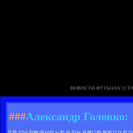
|
НОВОСТИ ФУТБОЛА
СТ
###
Александр Головко:
요즘
강남 정빠
에서만 느낄 수 있는 트렌디한 분위기가 인기