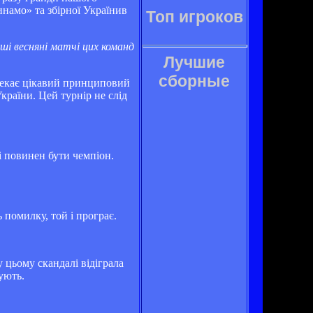
намо» та збірної Українив
Топ игроков
 весняні матчі цих команд
Лучшие
сборные
с чекає цікавий принциповий
країни. Цей турнір не слід
і повинен бути чемпіон.
 помилку, той і програє.
 цьому скандалі відіграла
ують.