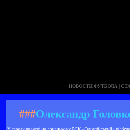
|
НОВОСТИ ФУТБОЛА
СТ
###
Олександр Головко
У середу ввечері на донецькому РСК «Олімпійський» відбуд