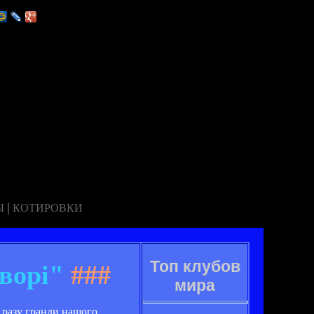
|
Ы
КОТИРОВКИ
Топ клубов
ворі"
###
мира
 разу гранди нашого