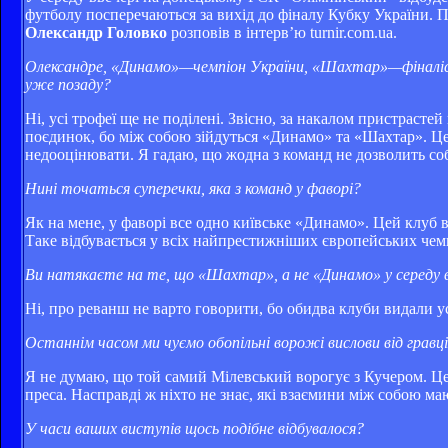
футболу посперечаються за вихід до фіналу Кубку України. 
Олександр Головко
розповів в інтерв’ю turnir.com.ua.
Олександре, «Динамо»—чемпіон України, «Шахтар»—фіналіс
уже позаду?
Ні, усі трофеї ще не поділені. Звісно, за накалом пристраст
поєдинок, бо між собою зійдуться «Динамо» та «Шахтар». Це 
недооцінювати. Я гадаю, що жодна з команд не дозволить соб
Нині точаться суперечки, яка з команд у фаворі?
Як на мене, у фаворі все одно київське «Динамо». Цей клуб в
Таке відбувається у всіх найпрестижніших європейських чемп
Ви натякаєте на те, що «Шахтар», а не «Динамо» у середу в
Ні, про реванш не варто говорити, бо обидва клуби видали ус
Останнім часом ми чуємо обопільні ворожі вислови від грав
Я не думаю, що той самий Мілевський ворогує з Кучером. Це 
преса. Насправді ж ніхто не знає, які взаємини між собою 
У часи ваших виступів щось подібне відбувалося?