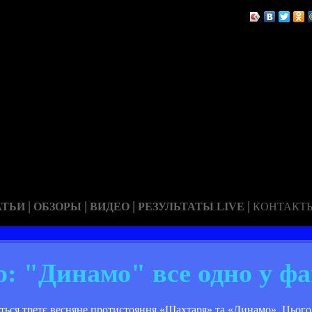
|
|
|
|
АТЬИ
ОБЗОРЫ
ВИДЕО
РЕЗУЛЬТАТЫ LIVE
КОНТАКТ
: "Динамо" все одно у фа
еться третє весняне протистояння «Шахтаря» та «Динамо». Цього