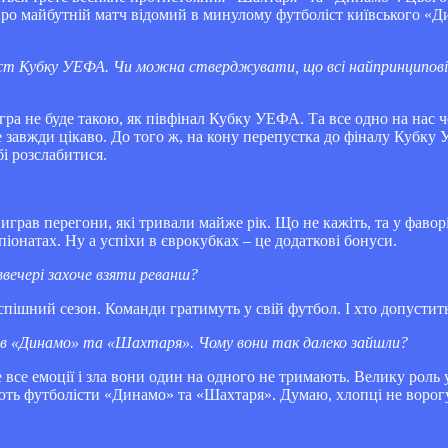
Про майбутній матч відомий в минулому футболіст київського «Ди
т Кубку УЕФА. Чи можна стверджувати, що всі найпринциповіші
ей гра не буде такою, як півфінал Кубку УЕФА. Та все одно на на
завжди цікаво. До того ж, на кону перепустка до фіналу Кубку У
і розслабитися.
играв перегони, які тривали майже рік. Що не кажіть, та у фавор
іонатах. Ну а успіхи в єврокубках – це додаткові бонуси.
вечері захоче взяти реванш?
пішний сезон. Команди гратимуть у свій футбол. І хто допустить
ців «Динамо» та «Шахтаря». Чому вони так далеко зайшли?
все емоції і зла вони один на одного не тримають. Велику роль у
мають футболісти «Динамо» та «Шахтаря». Думаю, хлопці не ворог