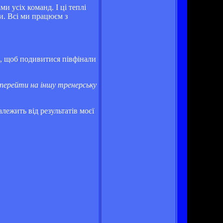
и усіх команд. І ці теплі
и. Всі ми працюєм з
а, щоб подивитися півфінали
 перейти на іншу тренерську
лежить від результатів моєї