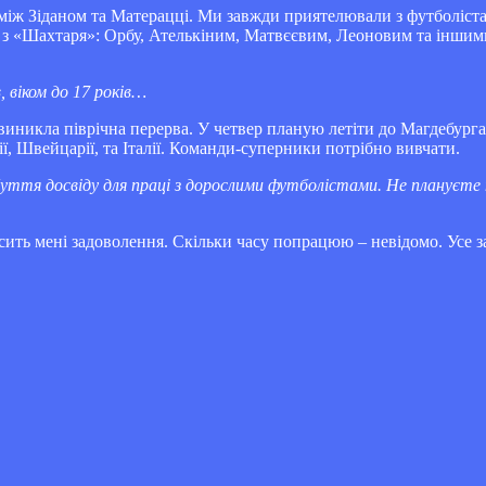
к між Зіданом та Матерацці. Ми завжди приятелювали з футболістам
 з «Шахтаря»: Орбу, Ателькіним, Матвєєвим, Леоновим та іншим
 віком до 17 років…
 виникла піврічна перерва. У четвер планую летіти до Магдебург
ї, Швейцарії, та Італії. Команди-суперники потрібно вивчати.
добуття досвіду для праці з дорослими футболістами. Не плануєте
ить мені задоволення. Скільки часу попрацюю – невідомо. Усе за