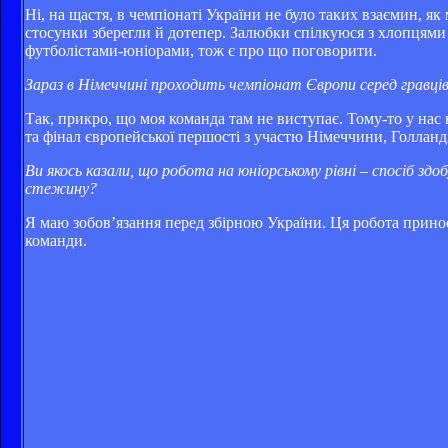
Ні, на щастя, в чемпіонаті України не було таких взаємин, я
стосунки зберегли й дотепер. Залюбки спілкуюся з хлопцями
футболістами-юніорами, тож є про що поговорити.
Зараз в Німеччині проходить чемпіонат Європи серед гравців,
Так, прикро, що моя команда там не виступає. Тому-то у нас
та фінал європейської першості з участю Німеччини, Голланді
Ви якось казали, що робота на юніорському рівні – спосіб з
стежину?
Я маю зобов’язання перед збірною України. Ця робота принос
команди.