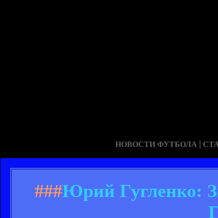
|
НОВОСТИ ФУТБОЛА
СТ
###
Юрий Гугленко: Зв
Г