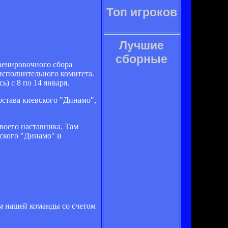
Топ игроков
Лучшие
сборные
тренировочного сбора
исполнительного комитета.
) с 8 по 14 января.
става киевского "Динамо",
своего наставника. Там
вского "Динамо" и
ем нашей команды со счетом