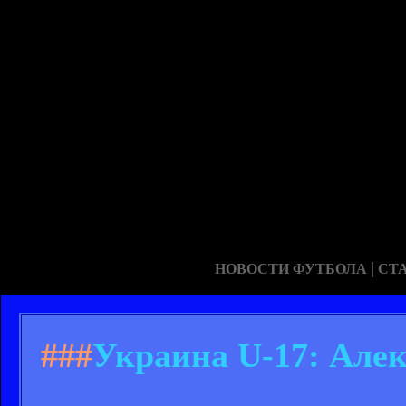
|
НОВОСТИ ФУТБОЛА
СТ
###
Украина U-17: Алек