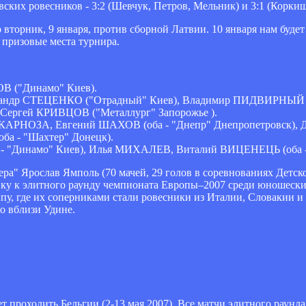
ских ровесников - 3:2 (Шевчук, Петров, Мельник) и 3:1 (Коркиш
 вторник, 9 января, против сборной Латвии. 10 января нам будет
 призовые места турнира.
 ("Динамо" Киев).
сандр СТЕЦЕНКО ("Отрадный" Киев), Владимир ПИДВИРНЫЙ (
ергей КРИВЦОВ ("Металлург" Запорожье ).
ур КАРНОЗА, Евгений ШАХОВ (оба - "Днепр" Днепропетровск
а - "Шахтер" Донецк).
 "Динамо" Киев), Илья МИХАЛЕВ, Виталий ВИЦЕНЕЦЬ (оба - 
ера" Ярослав Ямполь (70 мачей, 29 голов в соревнованиях Детс
ку к элитного раунду чемпионата Европы–2007 среди юношеских
, где их соперниками стали ровесники из Италии, Словакии и 
то вблизи Удине.
 проходить Бельгии (2-13 мая 2007). Все матчи элитного раунда 