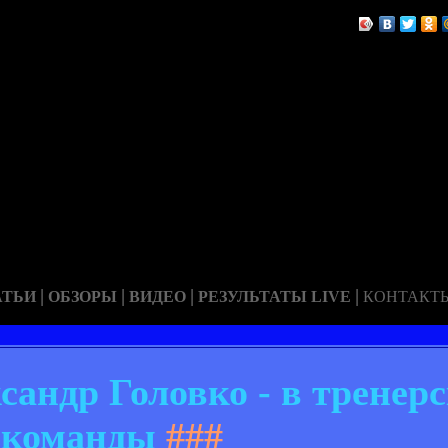
|
|
|
|
АТЬИ
ОБЗОРЫ
ВИДЕО
РЕЗУЛЬТАТЫ LIVE
КОНТАКТ
сандр Головко - в тренер
команды
###