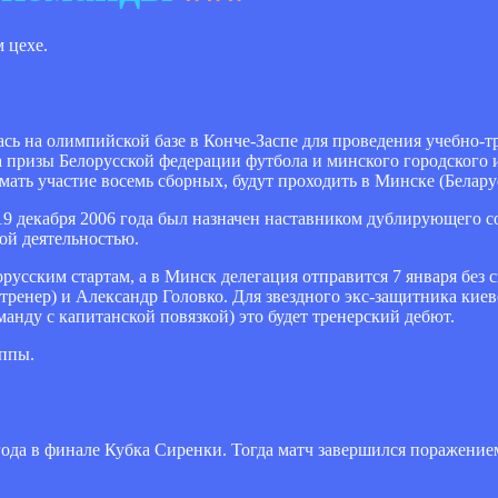
 цехе.
лась на олимпийской базе в Конче-Заспе для проведения учебно-
 призы Белорусской федерации футбола и минского городского 
ать участие восемь сборных, будут проходить в Минске (Беларусь
9 декабря 2006 года был назначен наставником дублирующего со
ной деятельностью.
русским стартам, а в Минск делегация отправится 7 января без 
ренер) и Александр Головко. Для звездного экс-защитника кие
анду с капитанской повязкой) это будет тренерский дебют.
уппы.
 года в финале Кубка Сиренки. Тогда матч завершился поражени