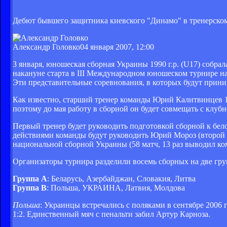
Дебют бывшего защитника киевского "Динамо" в тренерском
Александр Головко
04 января 2007, 12:00
3 января, юношеская сборная Украины 1990 г.р. (U17) собра
накануне старта в ІІІ Международном юношеском турнире на
Эти представительные соревнования, в которых будут приним
Как известно, старший тренер команды Юрий Калитвинцев 1
поэтому до мая работу в сборной он будет совмещать с клуб
Первый тренер будет руководить подготовкой сборной к бело
действиями команды будут руководить Юрий Мороз (второй т
национальной сборной Украины (58 матч, 13 раз выводил ком
Организаторы турнира разделили восемь сборных на две гр
Группа А
: Беларусь, Азербайджан, Словакия, Литва
Группа В
: Польша, УКРАИНА, Латвия, Молдова
Польша
: Украинцы встречались с поляками в сентябре 2006
1:2. Единственный мяч с пенальти забил Артур Карноза.