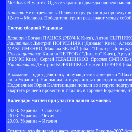
Молдова
: В марте в Одессе украинцы дважды одолели молдов
Латвия
: Не встречались. Первую игру украинцы проведут во
12- го – Молдова. Победители групп разыграют между собой
Состав сборной Украины
:
Вратари
: Богдан ПАЦЮК (РВУФК Киев), Антон СЫТНИКОВ
Защитники
: Дмитрий ПОГРЕБНЯК ("Динамо" Киев), Алек
МАКСИМЕНКО, Максим БЕЛЫЙ (оба - "Шахтер" Донецк), С
Полузащитники
: Кирилл ПЕТРОВ ( "Динамо" Киев), Арт
(РВУФК Киев), Сергей ГЕРАЩИНКОВ, Ярослав ЯМПОЛЬ (об
Нападающие
: Дмитрий КОРКИШКО, Сергей ШЕВЧУК (оба -
В команде – один дебютант, полузащитник донецкого "Шахт
лиги Украины). Напомним, что украинцы проводят подготов
Подопечные Юрия Калитвинцева попали во вторую подгруппу
квартета решено провести в Италии, в городке Борденоне, ч
Календарь матчей при участии нашей команды
:
24.03. Украина – Словакия
26.03. Украина – Чехия
29.03. Украина – Италия
Отметим, что финальная часть чемпионата Европы–2007 будет