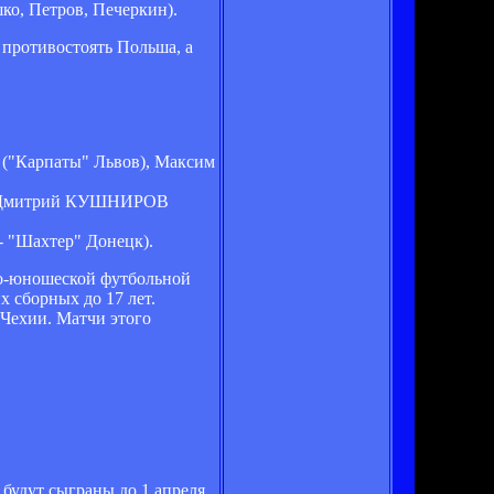
ко, Петров, Печеркин).
 противостоять Польша, а
"Карпаты" Львов), Максим
), Дмитрий КУШНИРОВ
"Шахтер" Донецк).
ко-юношеской футбольной
 сборных до 17 лет.
Чехии. Матчи этого
будут сыграны до 1 апреля,