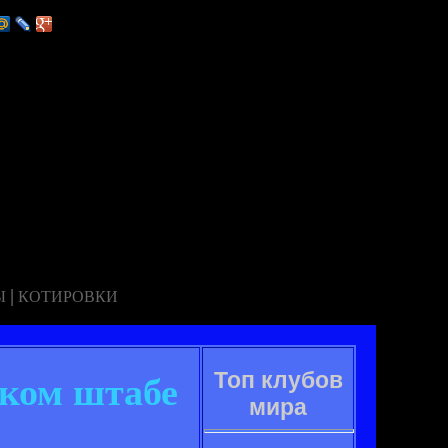
|
Ы
КОТИРОВКИ
Топ клубов
ском штабе
мира