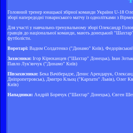
Головний тренер юнацької збірної команди України U-18 Оле
зборі напередодні товариського матчу із однолітками з Вірмен
Для участі у навчально-тренувальному зборі Олександр Голов
гравців до національної команди, мають донецький "Шахтар" -
футболісти.
Воротарі:
Вадим Солдатенко ("Динамо" Київ), Федорівський
Захисники:
Ігор Кірюханцев ("Шахтар" Донецьк), Іван Зотьк
Павло Лук'янчук ("Динамо" Київ)
Півзахисники:
Бека Вачіберадзе, Денис Арендарук, Олександ
Дніпропетровськ), Дмитро Кльоц ("Карпати" Львів), Олег К
Київ)
Нападники:
Андрій Борячук ("Шахтар" Донецьк), Євген Шев