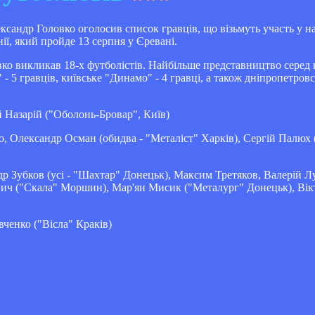
ксандр Головко оголосив список гравців, що візьмуть участь у 
ії, який пройде 13 серпня у Єревані.
ко викликав 18-х футболістів. Найбільше представництво серед к
 5 гравців, київське "Динамо" - 4 гравці, а також дніпропетровс
 Назарій ("Оболонь-Бровар", Київ)
о, Олександр Осман (обидва - "Металіст" Харків), Сергій Палюх 
р Зубков (усі - "Шахтар" Донецьк), Максим Третяков, Валерій Лу
вич ("Скала" Моршин), Мар'ян Мисик ("Металург" Донецьк), Ві
ченко ("Вісла" Краків)