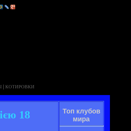
|
Ы
КОТИРОВКИ
Топ клубов
ією 18
мира