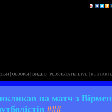
|
|
|
|
АТЬИ
ОБЗОРЫ
ВИДЕО
РЕЗУЛЬТАТЫ LIVE
КОНТАКТ
викликав на матч з Вірмен
утболістів
###