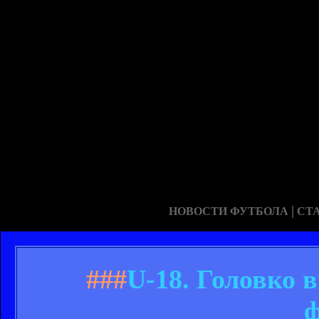
|
НОВОСТИ ФУТБОЛА
СТ
###
U-18. Головко 
ф