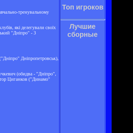
Топ игроков
навчально-тренувальному
Лучшие
лубів, які делегували своїх
ький "Дніпро" - 3
сборные
("Дніпро" Дніпропетровськ),
чкевич (обидва - "Дніпро",
ктор Циганков ("Динамо"