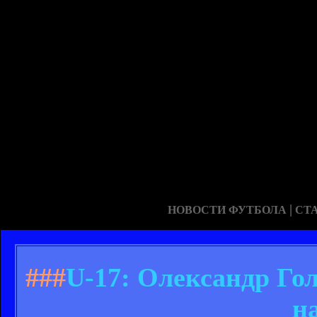
|
НОВОСТИ ФУТБОЛА
СТ
###
U-17: Олександр Гол
н