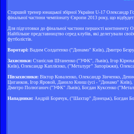
Старший тренер юнацької збірної України U-17 Олександр Го
фінальної частини чемпіонату Європи 2013 року, що відбудет
Для підготовки до фінальної частини першості континенту Оле
Найбільше представництво серед клубів, які делегували свої
футболістів.
Воротарі:
Вадим Солдатенко ("Динамо" Київ), Дмитро Безрук
Захисники:
Станіслав Штаненко ("УФК", Львів), Ігор Кірюх
Київ), Олександр Каплієнко, ("Металург" Запоріжжя), Олекс
Півзахисники:
Віктор Коваленко, Олександр Зінченко, Денис
Циганков, Ігор Яровой, Данило Книш (усі - "Динамо" Київ),
Дмитро Полюганич ("УФК" Львів), Богдан Куксенко ("Металі
Нападники:
Андрій Борячук, ("Шахтар" Донецьк), Богдан Бо