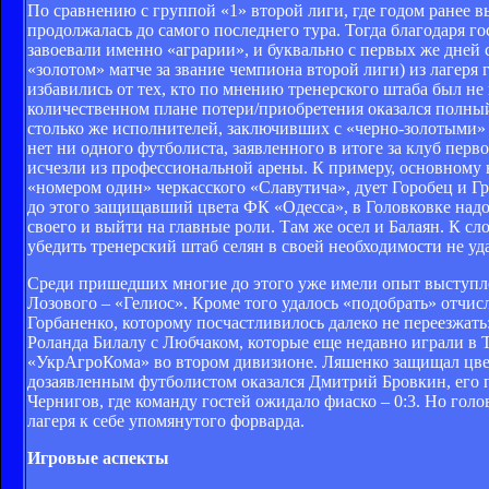
По сравнению с группой «1» второй лиги, где годом ранее 
продолжалась до самого последнего тура. Тогда благодаря 
завоевали именно «аграрии», и буквально с первых же дней 
«золотом» матче за звание чемпиона второй лиги) из лагеря 
избавились от тех, кто по мнению тренерского штаба был не 
количественном плане потери/приобретения оказался полный
столько же исполнителей, заключивших с «черно-золотыми»
нет ни одного футболиста, заявленного в итоге за клуб перво
исчезли из профессиональной арены. К примеру, основному 
«номером один» черкасского «Славутича», дует Горобец и 
до этого защищавший цвета ФК «Одесса», в Головковке надо
своего и выйти на главные роли. Там же осел и Балаян. К с
убедить тренерский штаб селян в своей необходимости не уд
Среди пришедших многие до этого уже имели опыт выступле
Лозового – «Гелиос». Кроме того удалось «подобрать» отчис
Горбаненко, которому посчастливилось далеко не переезжать
Роланда Билалу с Любчаком, которые еще недавно играли в 
«УкрАгроКома» во втором дивизионе. Ляшенко защищал цвет
дозаявленным футболистом оказался Дмитрий Бровкин, его п
Чернигов, где команду гостей ожидало фиаско – 0:3. Но гол
лагеря к себе упомянутого форварда.
Игровые аспекты