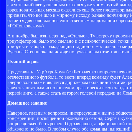
августе наиболее успешным оказался уже упомянутый выезд 
соревновательных месяца оказались еще более плодотворны
признать, что все шло к мирному исходу, однако дончанину 
остается для головковцев единственным на домашних аренах
«ГОЛовковском»).
А в ноябре был взят верх над «Сталью». Ту встречу провели 
триумфаторов, было это сделано и с психологической точки
трибуны и забор, ограждающий стадион от «остального мира»
Руслана Степанюка на исходе получаса игры ответили точн
Лучший игрок
Представить «УкрАгроКом» без Батраченко попросту невозмо
отечественного футбола, то вести вперед команду будет Ал
«черно-золотых» и является дирижером большинства атак, ре
является штатным исполнителем практически всех стандартов
первой лиге, а также стать автором голевой передачи на Ло
Домашнее задание
Наверное, главным вопросом, интересующим нынче обществе
конференции, посвященной окончанию сезона, Сергей Кузьме
вопрос должен быть решен. Год завершен, а официальной и
объявлено не было. В любом случае обе команды нынешний ч