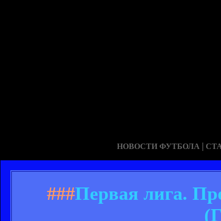
|
НОВОСТИ ФУТБОЛА
СТ
###
Первая лига. П
(