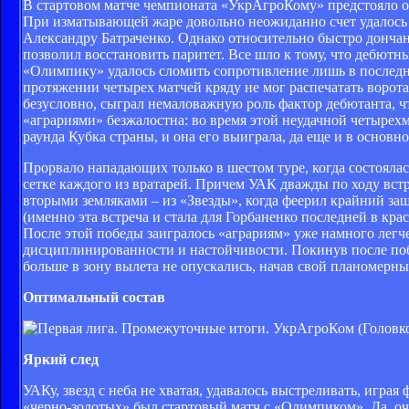
В стартовом матче чемпионата «УкрАгроКому» предстояло о
При изматывающей жаре довольно неожиданно счет удалось 
Александру Батраченко. Однако относительно быстро дончане
позволил восстановить паритет. Все шло к тому, что дебютны
«Олимпику» удалось сломить сопротивление лишь в последни
протяжении четырех матчей кряду не мог распечатать ворота
безусловно, сыграл немаловажную роль фактор дебютанта, ч
«аграриями» безжалостна: во время этой неудачной четырех
раунда Кубка страны, и она его выиграла, да еще и в основн
Прорвало нападающих только в шестом туре, когда состоялась
сетке каждого из вратарей. Причем УАК дважды по ходу вст
вторыми земляками – из «Звезды», когда феерил крайний з
(именно эта встреча и стала для Горбаненко последней в кр
После этой победы заигралось «аграриям» уже намного легче
дисциплинированности и настойчивости. Покинув после по
больше в зону вылета не опускались, начав свой планомерн
Оптимальный состав
Яркий след
УАКу, звезд с неба не хватая, удавалось выстреливать, игр
«черно-золотых» был стартовый матч с «Олимпиком». Да, очки