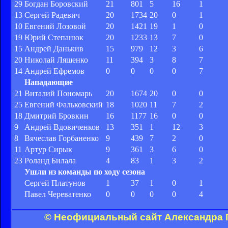
29
Богдан Боровский
21
801
5
16
1
13
Сергей Радевич
20
1734
20
0
1
10
Евгений Лозовой
20
1421
19
1
0
19
Юрий Степанюк
20
1233
13
7
0
15
Андрей Данькив
15
979
12
3
6
20
Николай Ляшенко
11
394
3
8
7
14
Андрей Ефремов
0
0
0
0
7
Нападающие
21
Виталий Пономарь
20
1674
20
0
0
25
Евгений Фальковский
18
1020
11
7
2
18
Дмитрий Бровкин
16
1177
16
0
0
9
Андрей Вдовиченков
13
351
1
12
3
8
Вячеслав Горбаненко
9
439
7
2
0
11
Артур Сирык
9
361
3
6
0
23
Роланд Билала
4
83
1
3
2
Ушли из команды по ходу сезона
Сергей Платунов
1
37
1
0
1
Павел Череватенко
0
0
0
0
4
© Неофициальный сайт Александра Г