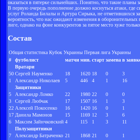
оказаться в пятерке сильнейших. Понятно, что такие планы 
В первую очередь пополнение должно коснуться атаки, где си
услуг Роланда Билалы и Артура Сирыка, не отметившихся за
вероятность, что нас ожидают изменения в оборонительных 
лиге, однако на фоне конкурентов за пятое место хуже только
Состав
Общая статистика
Кубок Украины
Первая лига Украины
#
футболист
матчи
мин.
старт
замена
в заявк
Вратари
50
Сергей Науменко
18
1620
18
0
3
1
Александр Николаев
5
446
4
1
16
Защитники
5
Александр Ломко
22
1980
22
0
0
3
Сергей Любчак
17
1507
16
1
3
22
Алексей Покосенко
16
1420
16
0
1
17
Данила Мамонов
15
1169
12
3
6
6
Максим Зайнчковский
4
115
1
3
11
Полузащитники
7
Александр Батраченко
21
1868
21
0
1