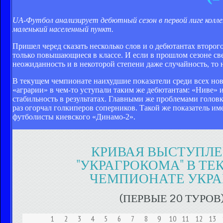
UA-Футбол анализирует дебютный сезон в первой лиге колл
маленький населенный пункт.
Пришел черед сказать несколько слов и о дебютантах второг
только повышающиеся в классе. И если в прошлом сезоне с
неожиданность и в некоторой степени даже случайность, т
В текущем чемпионате наихудшие показатели среди всех нов
«аграрии» в чем-то уступали таким же дебютантам: «Ниве» 
стабильность в результатах. Главными же проблемами голов
раз огорчал голкиперов соперников. Такой же показатель име
футболисты киевского «Динамо-2».