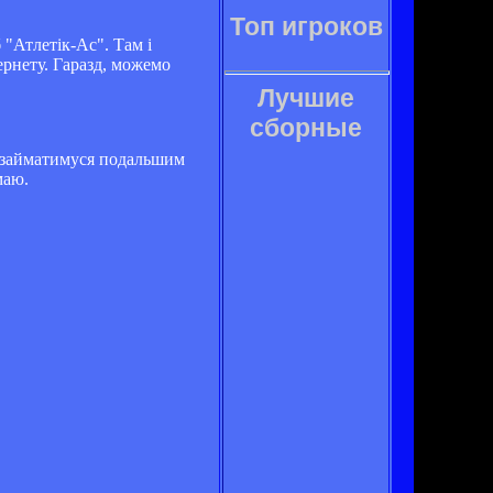
Топ игроков
 "Атлетік-Ас". Там і
ернету. Гаразд, можемо
Лучшие
сборные
му займатимуся подальшим
маю.