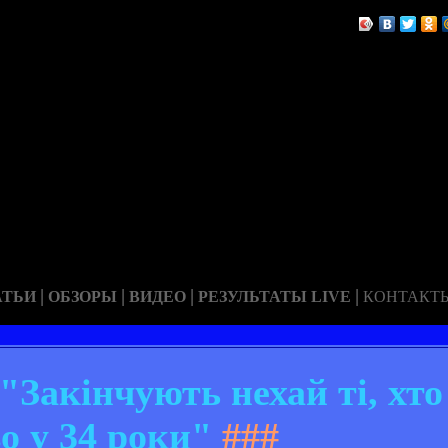
|
|
|
|
АТЬИ
ОБЗОРЫ
ВИДЕО
РЕЗУЛЬТАТЫ LIVE
КОНТАКТ
"Закінчують нехай ті, хто
о у 34 роки"
###