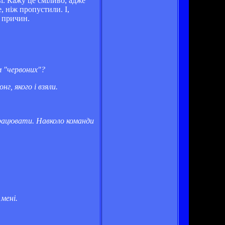
ві. Кажу це сміливо, адже
, ніж пропустили. І,
ь причин.
м "червоних"?
, якого і взяли.
працювати. Навколо команди
мені.