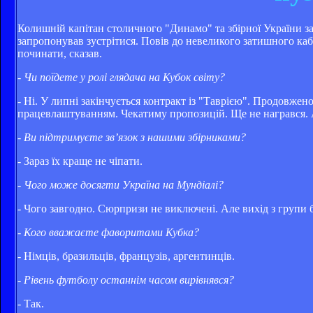
Колишній капітан столичного "Динамо" та збірної України 
запропонував зустрітися. Повів до невеликого затишного каб
починати, сказав.
- Чи поїдете у ролі глядача на Кубок світу?
- Ні. У липні закінчується контракт із "Таврією". Продовжен
працевлаштуванням. Чекатиму пропозицій. Ще не награвся. А 
- Ви підтримуєте зв’язок з нашими збірниками?
- Зараз їх краще не чіпати.
- Чого може досягти Україна на Мундіалі?
- Чого завгодно. Сюрпризи не виключені. Але вихід з групи 
- Кого вважаєте фаворитами Кубка?
- Німців, бразильців, французів, аргентинців.
- Рівень футболу останнім часом вирівнявся?
- Так.