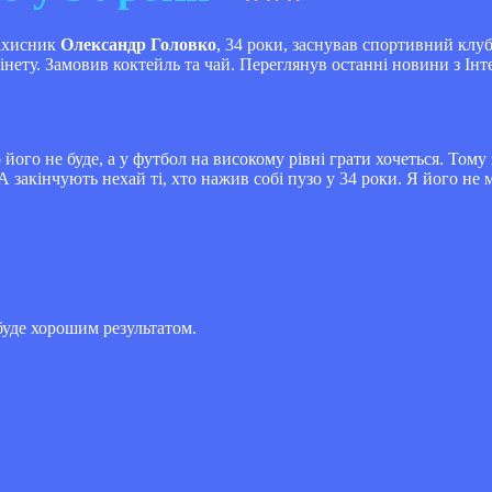
захисник
Олександр Головко
, 34 роки, заснував спортивний клуб
інету. Замовив коктейль та чай. Переглянув останні новини з Інт
о його не буде, а у футбол на високому рівні грати хочеться. То
закінчують нехай ті, хто нажив собі пузо у 34 роки. Я його не 
буде хорошим результатом.