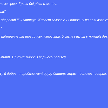
е за грою. Грали дві рівні команди.
вав?
 здоровий?" - запитує. Киваєш головою - і пішов. А на полі вже 
м?
м підтримували товариські стосунки. У мене взагалі в команді дру
упити. Це була любов з першого погляду.
 й добре - народила мені другу дитину. Зараз - домогосподарка. І