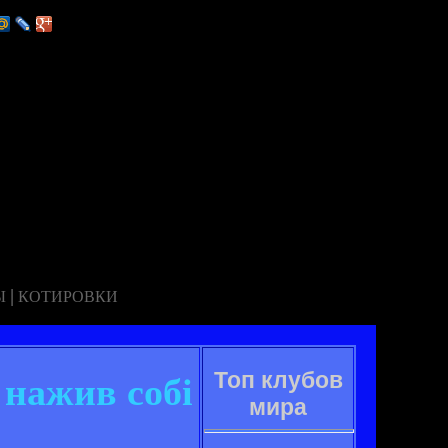
|
Ы
КОТИРОВКИ
Топ клубов
 нажив собі
мира