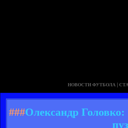
|
НОВОСТИ ФУТБОЛА
СТ
###
Олександр Головко: 
пуз