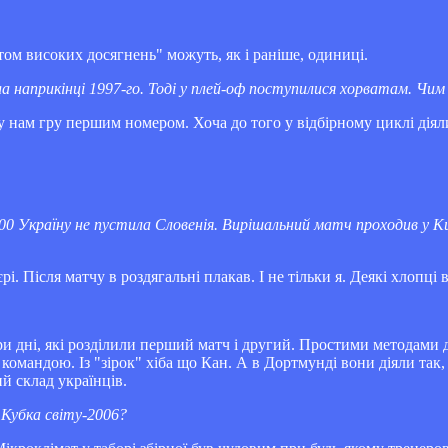
ртом високих досягнень" можуть, як і раніше, одиниці.
 наприкінці 1997-го. Тоді у плей-оф поступилися хорватам. Чим
у нам гру першим номером. Хоча до того у відбірному циклі діял
00 Україну не пустила Словенія. Вирішальний матч проходив у Киє
. Після матчу в роздягальні плакав. І не тільки я. Деякі хлопці в
три дні, які розділили перший матч і другий. Простими методами
командою. Із "зірок" хіба що Кан. А в Дортмунді вони діяли так
й склад українців.
о Кубка світу-2006?