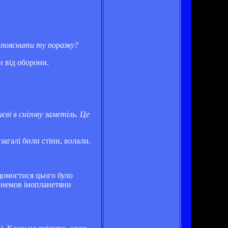
 пояснити ту поразку?
и від оборони.
ві в снігову заметіль. Це
загалі били стіни, волали.
 домогтися цього було
, немов інопланетяни