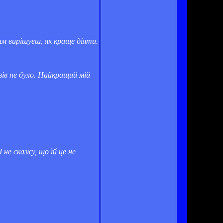
сам вирішуєш, як краще діяти.
зів не було. Найкращий мій
 не скажу, що їй це не