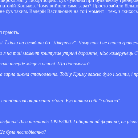
Мікроклімат у таборі збірної був чудовим при будь-якому тренеро
Анатолій Коньков. Чому вийшли саме зараз? Просто забили більше
не був таким. Валерій Васильович на той момент - теж, з якихос
л грають.
. Їздили на оглядини до "Ліверпуля". Чому так і не стали гравце
но я на той момент коштував утричі дорожче, ніж камерунець Сонг
ювали тверде місце в основі. Що допомогло?
ла гарна школа становлення. Тоді у Криму важко було і жити, і 
ти нападникові отримати м’яча. Був таким собі "собакою".
івфіналі Ліги чемпіонів 1999/2000. Габаритний форвард, не рівня 
Це була несподіванка?