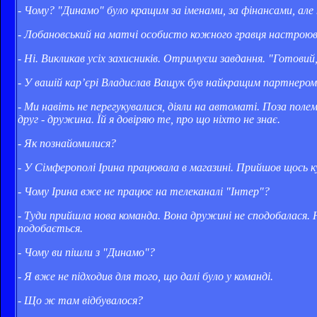
- Чому? "Динамо" було кращим за іменами, за фінансами, але н
- Лобановський на матчі особисто кожного гравця настрою
- Ні. Викликав усіх захисників. Отримуєш завдання. "Готовий,
- У вашій кар’єрі Владислав Ващук був найкращим партнеро
- Ми навіть не перегукувалися, діяли на автоматі. Поза поле
друг - дружина. Їй я довіряю те, про що ніхто не знає.
- Як познайомилися?
- У Сімферополі Ірина працювала в магазині. Прийшов щось к
- Чому Ірина вже не працює на телеканалі "Інтер"?
- Туди прийшла нова команда. Вона дружині не сподобалася. Ну
подобається.
- Чому ви пішли з "Динамо"?
- Я вже не підходив для того, що далі було у команді.
- Що ж там відбувалося?