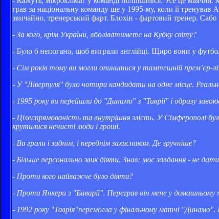
- Кажуть, мікроклімат у команді поліпшився. Усе це маячня. 
грав за національну команду ще у 1995-му, коли її тренував 
звичайно, тренерський фарт. Блохін - фартовий тренер. Сабо 
- За кого, крім України, вболіватимете на Кубку світу?
- Було б непогано, щоб виграли англійці. Щиро вони у футбо
-
Сім років тому ви могли опинитися у тамтешній прем’єр-лізі
- У "Ліверпуля" було чотири кандидати на одне місце. Реаль
- 1995 року ви перейшли до "Динамо" з "Таврії" і одразу заво
- Цілеспрямованість та внутрішня злість. У Сімферополі бу
крутилися нечисті люди і гроші.
- Ви грали і заднім, і переднім захисником. Де зручніше?
- Більше персонально звик діяти. Знав: моє завдання - не да
- Проти кого найважче було діяти?
- Проти Янкера з "Баварії". Переграв він мене у домашньому п
- 1992 року "Таврія"перемогла у фінальному матчі "Динамо". 