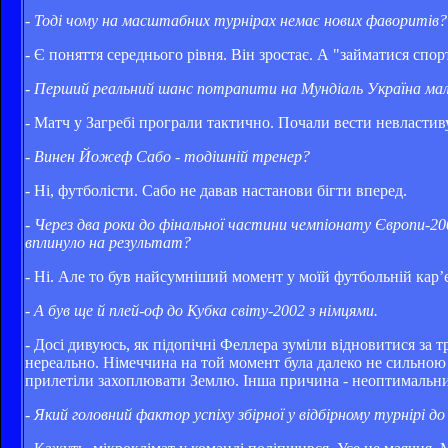
- Тоді чому на масштабних турнірах немає нових фаворитів?
- Є поняття середнього рівня. Він зростає. А "займатися спо
- Перший реальний шанс потрапити на Мундіаль Україна мала
- Матч у Загребі програли тактично. Почали вести невластив
- Винен Йожеф Сабо - тодішній тренер?
- Ні, футболісти. Сабо не давав настанови бігти вперед.
- Через два роки до фінальної частини чемпіонату Європи-20
вплинуло на результат?
- Ні. Але то був найсумніший момент у моїй футбольній кар’єрі
- А був ще й плей-оф до Кубка світу-2002 з німцями.
- Досі дивуюсь, як підопічні Феллера зуміли відновитися за 
нереально. Німеччина на той момент була далеко не сильною 
прилетіли захоплювати Землю. Інша причина - неоптимальни
- Який головний фактор успіху збірної у відбірному турнірі д