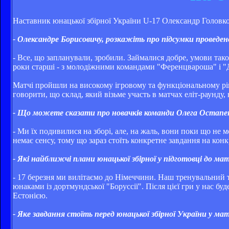
Наставник юнацької збірної України U-17 Олександр Головко
- Олександре Борисовичу, розкажіть про підсумки проведено
- Все, що запланували, зробили. Займалися добре, умови так
роки старші - з молодіжними командами "Ференцвароша" і "
Матчі пройшли на високому ігровому та функціональному рів
говорити, що склад, який візьме участь в матчах еліт-раунду,
- Що можете сказати про новачків команди Олега Остапе
- Ми їх подивилися на зборі, але, на жаль, вони поки що не 
немає сенсу, тому що зараз стоїть конкретне завдання на конк
- Які найближчі плани юнацької збірної у підготовці до ма
- 17 березня ми вилітаємо до Німеччини. Наш тренувальний т
юнаками із дортмундської "Боруссії". Після цієї гри у нас б
Естонією.
- Яке завдання стоїть перед юнацької збірної України у ма