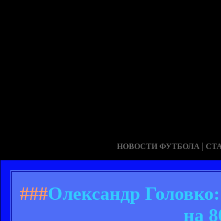
|
НОВОСТИ ФУТБОЛА
СТ
###
Олександр Головко:
на 8