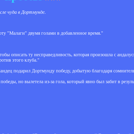
сле чуда в Дортмунде.
ту "Малаги" двумя голами в добавленное время."
чтобы описать ту несправедливость, которая произошла с андалу
ротив этого клуба."
ндец подарил Дортмунду победу, добытую благодаря сомнитель
обеды, но вылетела из-за гола, который явно был забит в резуль