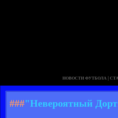
|
НОВОСТИ ФУТБОЛА
СТ
###
"Невероятный Дортм