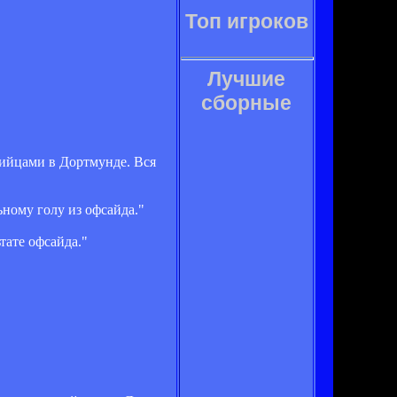
Топ игроков
Лучшие
сборные
сийцами в Дортмунде. Вся
ному голу из офсайда."
тате офсайда."