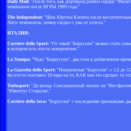
Daily Mail:
"После того, как Дортмунд разбил сердце "Мала
чемпионов после ИГРЫ 1999 года."
The Independent:
"Шок Юргена Клоппа после восхитительног
Лиги чемпионов, немец сходил с ума от успеха."
ИТАЛИЯ:
Corriere dello Sport:
"От такой "Боруссии" можно стать сум
в котором есть что-то невероятное."
La Stampa:
"Чудо "Борруссии", два гола в добавленное врем
La Gazzetta dello Sport:
"Невероятная "Боруссия": с 1:2 до 3
бы кто-то поставил 10 евро на то, КАК она это сделает, то э
Tuttosport:
"До конца. Сенсационный эпилог на "Вестфаллен
"Ювентус Стэдиуме."
Corriere della Sera:
"Боруссия" с последними признаками ды