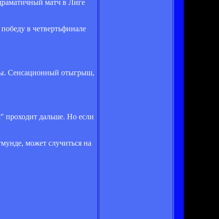
драматичный матч в Лиге
 победу в четвертьфинале
ты. Сенсационный отыгрыш,
я" проходит дальше. Но если
мунде, может случиться на