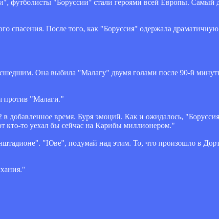
ги", футболисты "Боруссии" стали героями всей Европы. Самый 
о спасения. После того, как "Боруссия" одержала драматичную
асшедшим. Она выбила "Малагу" двумя голами после 90-й мину
я против "Малаги."
:2 в добавленное время. Буря эмоций. Как и ожидалось, "Борусси
тот кто-то уехал бы сейчас на Карибы миллионером."
штадионе". "Юве", подумай над этим. То, что произошло в Дорт
хания."