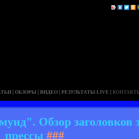
|
|
|
|
АТЬИ
ОБЗОРЫ
ВИДЕО
РЕЗУЛЬТАТЫ LIVE
КОНТАКТ
унд". Обзор заголовков 
прессы
###