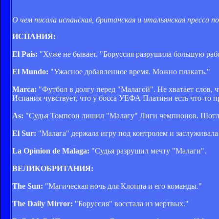
О чем писала испанская, британская и итальянская пресса по
ИСПАНИЯ:
El Pais:
"Хуже не бывает. "Боруссия разрушила большую рабо
El Mundo:
"Ужасное добавленное время. Можно плакать."
Marca:
"Футбол в долгу перед "Малагой". Не хватает слов, 
Испания чувствует, что у босса УЕФА Платини есть что-то п
As:
"Судья Томпсон лишил "Малагу" Лиги чемпионов. Шотла
El Sur:
"Малага" держала игру под контролем и заслуживала п
La Opinion de Malaga:
"Судья разрушил мечту "Малаги".
ВЕЛИКОБРИТАНИЯ:
The Sun:
"Магическая ночь для Клоппа и его команды."
The Daily Mirror:
"Боруссия" восстала из мертвых."