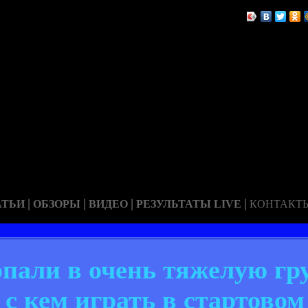
|
|
|
|
АТЬИ
ОБЗОРЫ
ВИДЕО
РЕЗУЛЬТАТЫ LIVE
КОНТАКТ
пали в очень тяжелую гру
 с кем играть в стартовом