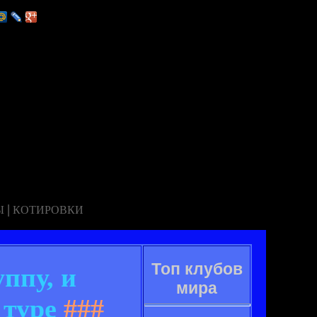
|
Ы
КОТИРОВКИ
Топ клубов
ппу, и
мира
 туре
###