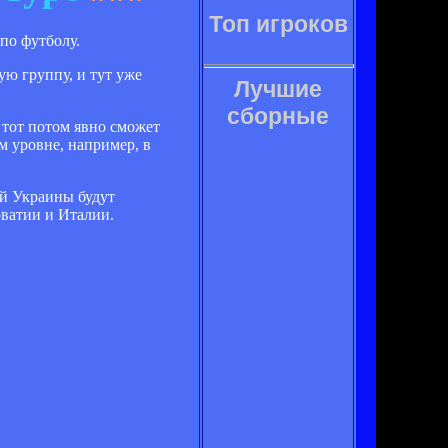
Топ игроков
по футболу.
ую группу, и тут уже
Лучшие
сборные
 тот потом явно сможет
м уровне, например, в
ой Украины будут
рватии и Италии.