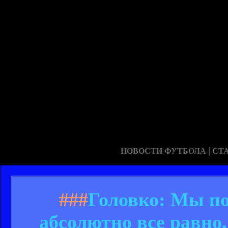
|
НОВОСТИ ФУТБОЛА
СТ
###
Головко: Мы по
абсолютно все равно,