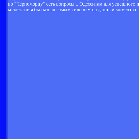
по "Черноморцу" есть вопросы... Одесситам для успешного 
коллектив я бы назвал самым сильным на данный момент соп