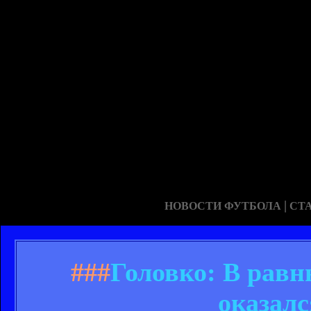
|
НОВОСТИ ФУТБОЛА
СТ
###
Головко: В равн
оказал