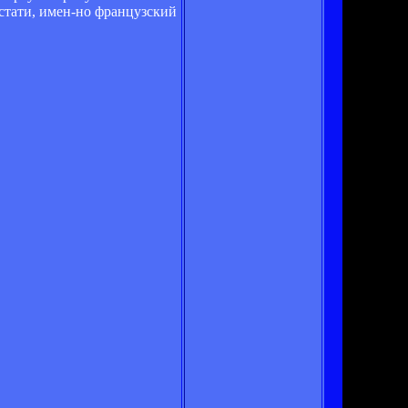
стати, имен­-но французский