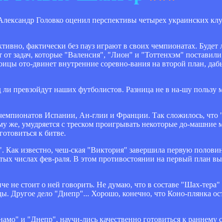
лександр Головко оценил перспективы четырех украинских клу
ивно, фактически без пауз играют в своих чемпионатах. Будет л
от задач, которые "Валенсия", "Лион" и "Тоттенхэм" поставили 
оицы ото­-двинет внутренние соревно­-вания на второй план, даб
д ли превзойдут наших футболистов. Разница не в на­-шу пользу
емпионатов Испании, Ан­-глии и Франции. Так сложилось, что 
ому же, умудряется с треском проигрывать некоторые до­-машние м
отовиться к битве.
. Как известно, чеш­-ская "Виктория" завершила первую половину
тых числах фев­-раля. В этом противостоянии на первый план вы
че не стоит о ней говорить. Не думаю, что в составе "Шах­-тера
. Другое дело "Днепр"... Хорошо, конечно, что Коно­-плянка ост
намо" и "Днепр", научи­-лись качественно готовиться к раннему с