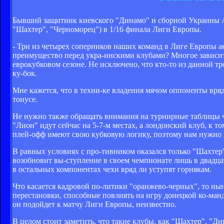
Бывший защитник киевского "Динамо" и сборной Украины А
"Шахтер", "Черноморец") в 1/16 финала Лиги Европы.
- Три из четырех соперников наших команд в Лиге Европы акт
преимущество перед укра­-инскими клубами? Многое зависит 
еврокубковом сезоне. Не исключено, что кто-то из данной тр
ку­-бок.
Мне кажется, что в техни­-ке владения мячом оппоненты вря
тонусе.
Не нужно также обращать внимания на турнирные таблицы ч
"Лион" идут сейчас на 5-7-м местах, а лондонский клуб, к т
плей-офф имеют свою кубковую логику, поэтому нам нужно г
В равных условиях с про­-тивником оказался только "Шахтер"
возобновит вы­-ступление в своем чемпионате лишь в двадца
в остальных компонентах чехи вряд ли уступят горнякам.
Что касается кадровой по­-литики "оранжево-черных", то нын
перестановки, способные повлиять на игру донецкой ко­-манды
он подойдет к матчу Лиги Европы, неизвестно.
В целом стоит заметить, что такие клубы, как "Шахтер", "Ди