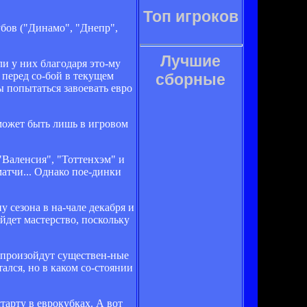
Топ игроков
бов ("Динамо", "Днепр",
Лучшие
и у них благодаря это­-му
перед со­-бой в текущем
сборные
ы попытаться завоевать евро
 может быть лишь в игровом
"Валенсия", "Тоттенхэм" и
атчи... Однако пое­-динки
 сезона в на­-чале декабря и
йдет мастерство, поскольку
" произойдут существен­-ные
ался, но в каком со­-стоянии
тарту в еврокубках. А вот