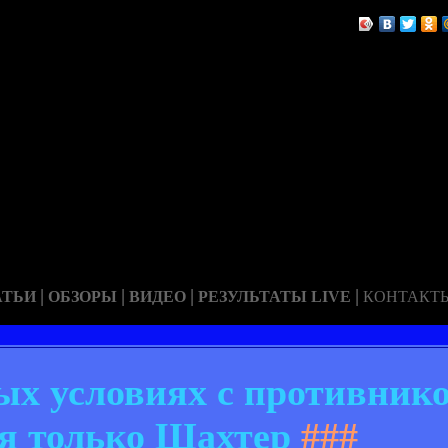
|
|
|
|
АТЬИ
ОБЗОРЫ
ВИДЕО
РЕЗУЛЬТАТЫ LIVE
КОНТАКТ
ых условиях с противник
ся только Шахтер
###