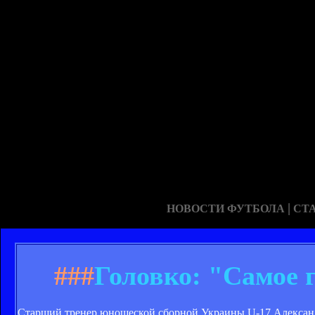
|
НОВОСТИ ФУТБОЛА
СТ
###
Головко: "Самое 
Старший тренер юношеской сборной Украины U-17 Александ