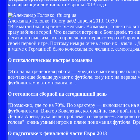
квалификации чемпионата Европы 2013 года.
Александр Головко, ffu.org.ua
02 апреля 2013, 10:30
"Все матчи были крайне тяжелыми. Возможно, только во встр
сразу забили второй. Что касается встречи с Болгарией, то 
негативно высказалась о проведении первого тура отборочно
своей первой игре. Поэтому немцы очень легко их "взяли".
в матче с Германией было колоссальное желание, самоотдача, 
О психологическом настрое команды
"Это наша тренерская работа — убедить и мотивировать игрок
все-таки еще больше думают о футболе, он у них на первом м
футболистам в этом помогали".
О готовности сборной на сегодняшний день
"Возможно, где-то на 70%. По характеру — выложились на в
футболистами. Виктор Коваленко, который не смог войти в и
Дениса Арендарука были проблемы со здоровьем. Здорово сы
голова", очень умный игрок в плане понимания футбола. Врат
О подготовке к финальной части Евро-2013