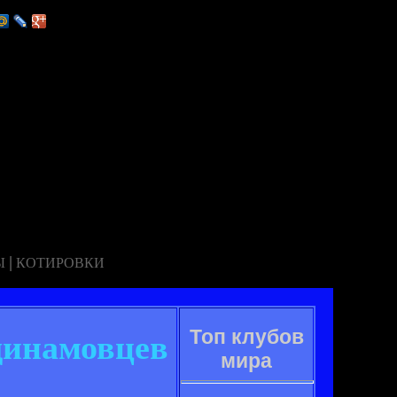
|
Ы
КОТИРОВКИ
Топ клубов
 динамовцев
мира