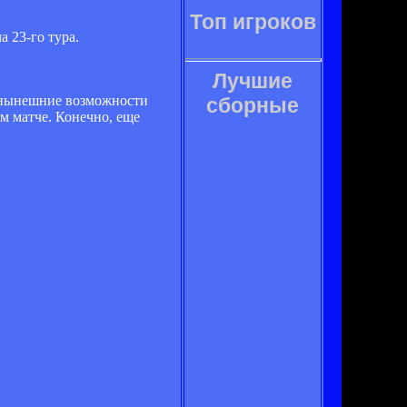
Топ игроков
 23-го тура.
Лучшие
ь нынешние возможности
сборные
ем матче. Конечно, еще