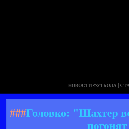
|
НОВОСТИ ФУТБОЛА
СТ
###
Головко: "Шахтер вс
погонят