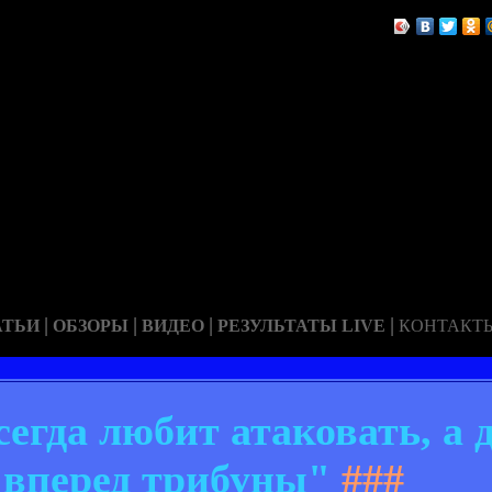
|
|
|
|
АТЬИ
ОБЗОРЫ
ВИДЕО
РЕЗУЛЬТАТЫ LIVE
КОНТАКТ
егда любит атаковать, а
 вперед трибуны"
###