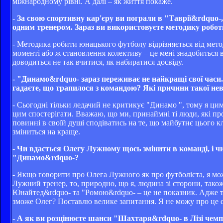
міжнародному рівні. А далі – як життя покаже.
- За свою спортивну кар'єру ви пограли в "Таврії&rdquo-
одним тренером. Зараз ви використовуєте методику робо
- Методика робити юнацького футболу відрізняється від мето
моменті або ж становлення колективу – це мені знадобиться в
доводиться не так вчитися, як набиратися досвіду.
- "Динамо&rdquo- зараз переживає не найкращі свої часи. 
гадаєте, що трапилося з командою? Які причини такої нев
- Сьогодні тільки ледачий не критикує "Динамо ", тому я цим
цим спостерігати. Вважаю, що ми, принаймні ті люди, які пр
повинні в своїй душі сподіватись на те, що майбутнє цього к
зміниться на краще.
- Чи вдасться Олегу Лужному щось змінити в команді, і ч
"Динамо&rdquo-?
- Якщо говорити про Олега Лужного як про футболіста, я можу
Лужний тренер, то, природно, що я, людина зі сторони, також
Юнайтед&rdquo- та "Ромою&rdquo- – це не показник. Адже те
зможе Олег? Поставлю велике запитання. Я не можу про це с
- А як ви розцінюєте шанси "Шахтаря&rdquo- в Лізі чемп