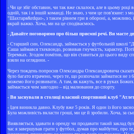
- Чи це збіг обставин, чи так вже склалося, але в цьому році
одній, так і в іншій команді. Не знаю, з чим це пов'язане: з
"Шахтаря&rdquo-, з таким рівнем гри в обороні, а, можливо, 
вкрай важко. Хоча, ми на це сподіваємось.
- Давайте поговоримо про більш приємні речі. Ви маєте д
- Старший син, Олександр, займається у футбольній школі "Д
Саша займався тхеквондо, розвивав гнучкість, характер. П
Теремках. Згодом помітив, що він ставиться до цього виду 
взяли на оглядини. -
Через тиждень попросив Олександра Олександровича сказати м
було багато втрачено, через те, що розпочали займатися не з 6
можемо його розвивати. А там, як кажуть, все в руках Божих.
займається чим завгодно – від малювання до спорту.
- Ви заснували в столиці власний спортивний клуб "Атлеті
- Ідея виникла давно. Клубу вже 5 років. Я один із його зас
Була можливість вкласти гроші, ми це й зробили. Хоча, за сь
Виявляється, здавати в оренду чи продавати такий заклад бу
час я завершував грати у футбол, думав про майбутнє, про т