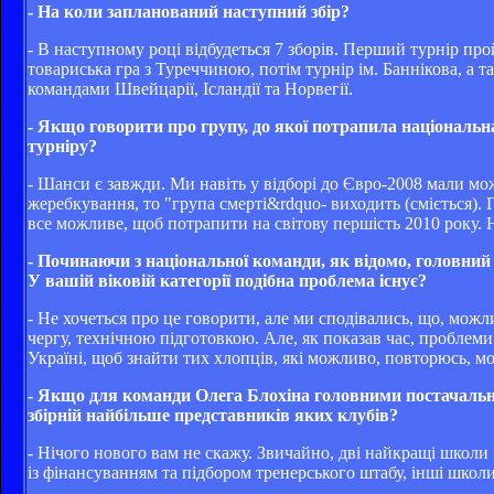
- На коли запланований наступний збір?
- В наступному році відбудеться 7 зборів. Перший турнір пройд
товариська гра з Туреччиною, потім турнір ім. Баннікова, а 
командами Швейцарії, Ісландії та Норвегії.
- Якщо говорити про групу, до якої потрапила національн
турніру?
- Шанси є завжди. Ми навіть у відборі до Євро-2008 мали мо
жеребкування, то "група смерті&rdquo- виходить (сміється). Га
все можливе, щоб потрапити на світову першість 2010 року.
- Починаючи з національної команди, як відомо, головний бі
У вашій віковій категорії подібна проблема існує?
- Не хочеться про це говорити, але ми сподівались, що, можл
чергу, технічною підготовкою. Але, як показав час, проблеми 
Україні, щоб знайти тих хлопців, які можливо, повторюсь, м
- Якщо для команди Олега Блохіна головними постачаль
збірній найбільше представників яких клубів?
- Нічого нового вам не скажу. Звичайно, дві найкращі школ
із фінансуванням та підбором тренерського штабу, інші школ