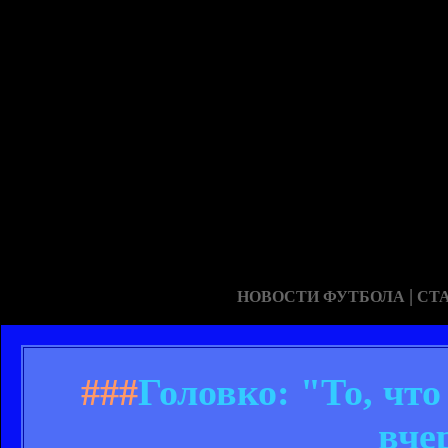
|
НОВОСТИ ФУТБОЛА
СТ
###
Головко: "То, что
вче