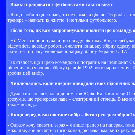
- Важко працювати з футболістами такого віку?
- Якщо любиш цю справу, то не важко, а цікаво. 16 років – т
тренера – навчати їх життю, і не тільки футбольного.
- Після того, як вам запропонували очолити цю команду, 
- Ні. Мені запропонували цю посаду рік тому. Я ще перебував
відсутність досвіду роботи, очолити юнацьку збірну одразу 
який, на той час, очолював юнацьку збірну України U-17. -
Так сталося, що з цією командою я потрапив на чемпіонат Євр
рішення, що я очолю збірну гравців 1992 року народження. 
зробив цей вибір.
- Хвилювались, коли вперше виводили своїх підопічних н
- Дуже хвилювався, коли допомагав Юрію Калітвинцеву. Особ
зрозумів, що тренерська лава – електричний стілець. В мене бу
також досвід...
- Якщо перед вами постане вибір – бути тренером збірної 
- Одразу хочу сказати, зараз – я лише тренер на паперах, та
можливе, аби досягти з цією командою максимальних результат