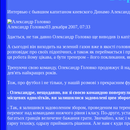
Интервью с бывшим капитаном киевского Динамо Александ
Александр Головко
03 декабря 2007, 07:33
Здається, не так давно Олександр Головко ще виводив із кап
А сьогодні він виходить на зелений газон вже в якості голов
розповідає про своїх підопічних, а також як переймається і п
ця робота йому цікава, а бути тренером – його покликання, я
Тренуючи свою команду, Олександр Головко продовжує й нада
дев'ять найкращих років.
Тож, про футбол і не тільки, у нашій розмові з прекрасним 
- Олександре, нещодавно, ви зі своєю командою повернули
місцевих однолітків, ви залишилися задоволені цим зборо
- Так, я залишився задоволеним збором, проведеним на теренах
перемог над командами нижчого рівня і класу. По-друге, уста
багатьох гравців величезне бажання грати. Звичайно, клас і
гарну техніку, одразу приймають рішення. Але нам є куди пр