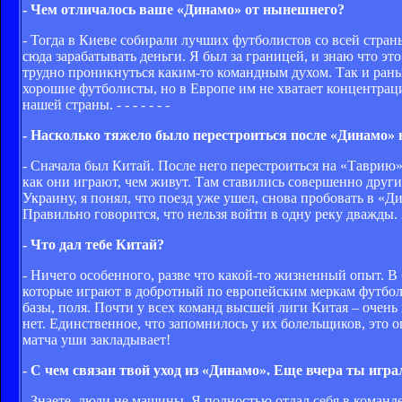
- Чем отличалось ваше «Динамо» от нынешнего?
- Тогда в Киеве собирали лучших футболистов со всей страны
сюда зарабатывать деньги. Я был за границей, и знаю что эт
трудно проникнуться каким-то командным духом. Так и рань
хорошие футболисты, но в Европе им не хватает концентрац
нашей страны. - - - - - - -
- Насколько тяжело было перестроиться после «Динамо» н
- Сначала был Китай. После него перестроиться на «Таврию
как они играют, чем живут. Там ставились совершенно други
Украину, я понял, что поезд уже ушел, снова пробовать в «Д
Правильно говорится, что нельзя войти в одну реку дважды. 
- Что дал тебе Китай?
- Ничего особенного, разве что какой-то жизненный опыт. В
которые играют в добротный по европейским меркам футбол
базы, поля. Почти у всех команд высшей лиги Китая – очень 
нет. Единственное, что запомнилось у их болельщиков, это о
матча уши закладывает!
- С чем связан твой уход из «Динамо». Еще вчера ты играл
- Знаете, люди не машины. Я полностью отдал себя в команде