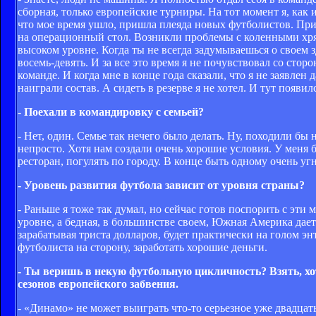
сборная, только европейские турниры. На тот момент я, как 
что мое время ушло, пришла плеяда новых футболистов. При 
на операционный стол. Возникли проблемы с коленными хрящ
высоком уровне. Когда ты не всегда задумываешься о своем 
восемь-девять. И за все это время я не почувствовал со сто
команде. И когда мне в конце года сказали, что я не заявлен
наиграли состав. А сидеть в резерве я не хотел. И тут появи
- Поехали в командировку с семьей?
- Нет, один. Семье так нечего было делать. Ну, походили бы 
непросто. Хотя нам создали очень хорошие условия. У меня б
ресторан, погулять по городу. В конце быть одному очень угн
- Уровень развития футбола зависит от уровня страны?
- Раньше я тоже так думал, но сейчас готов поспорить с эти
уровне, а бедная, в большинстве своем, Южная Америка дает к
зарабатывая триста долларов, будет практически на голом эн
футболиста на сторону, заработать хорошие деньги.
- Ты веришь в некую футбольную цикличность? Взять, хот
сезонов европейского забвения.
- «Динамо» не может выиграть что-то серьезное уже двадцать 