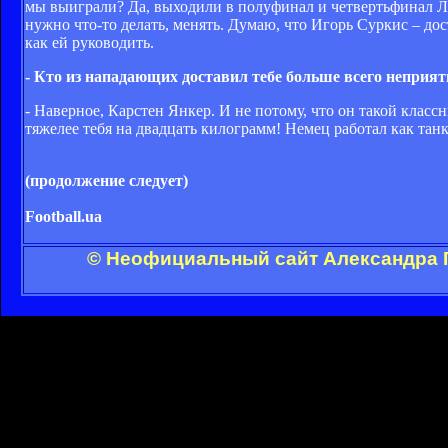
мы выиграли? Да, выходили в полуфинал и четвертьфинал Лиг
нужно что-то делать, менять. Думаю, что Игорь Суркис – дос
как ей руководить.
- Кто из нападающих доставил тебе больше всего неприя
- Наверное, Карстен Янкер. И не потому, что он такой класс
тяжелее тебя на двадцать килограмм! Немец работал как танк
(продолжение следует)
Football.ua
© Неофициальный сайт Александра Г