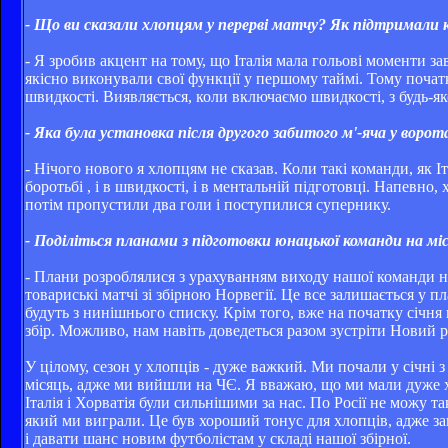
- Що ви сказали хлопцям у перерві матчу? Як підтримали 
- Я зробив акцент на тому, що Італія мала гольові моменти за
якісно виконували свої функції у першому таймі. Тому поча
швидкості. Виявляється, коли включаємо швидкості, з будь-
- Яка була установка після другого забитого м'-яча у ворот
- Нічого нового я хлопцям не сказав. Коли такі команди, як 
боротьбі , і в швидкості, і в ментальній підготовці. Напевно,
потім пропустили два голи і поступилися супернику.
- Поділіться планами з підготовки юнацької команди на міся
- Плани розроблялися з урахуванням виходу нашої команди на 
товариські матчі зі збірною Норвегії. Це все залишається у п
будуть з нинішнього списку. Крім того, вже на початку січн
збір. Можливо, нам навіть доведеться разом зустріти Новий р
У цілому, сезон у хлопців - дуже важкий. Ми почали у січні 
місяць, адже ми вийшли на ЧЄ. Я вважаю, що ми мали дуже 
Італія і Хорватія були сильнішими за нас. По Росії не можу та
який ми виграли. Це був хороший тонус для хлопців, адже за
і давати шанс новим футболістам у складі нашої збірної.