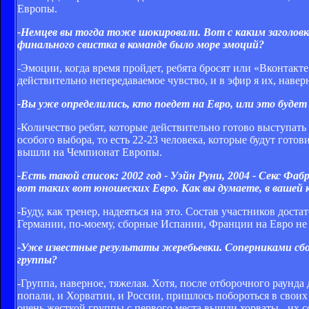
Европы.
-Немцев вы тогда тоже шокировали. Вот с каким заголовк
финального свистка в команде было море эмоций?
-Эмоции, когда время пройдет, ребята бросят или «Вконтакте
действительно непередаваемое чувство, и в эфир я их, наверн
-Вы уже определились, кто поедет на Евро, или это будет
-Количество ребят, которые действительно готово выступат
особого выбора, то есть 22-23 человека, которые будут готов
вышли на Чемпионат Европы.
-Есть такой список: 2002 год - Уэйн Руни, 2004 - Секс Фа
вот таких вот юношеских Евро. Как вы думаете, в вашей 
-Буду, как тренер, надеяться на это. Состав участников до
Германии, по-моему, сборные Испании, Франции на Евро не 
-Уже известные результаты жеребьевки. Соперниками сб
группы?
-Группа, наверное, тяжелая. Хотя, после отборочного раунд
попали, и Хорватии, и России, пришлось побороться в свои
очень жесткой группы с первого места вышли хорваты - их 