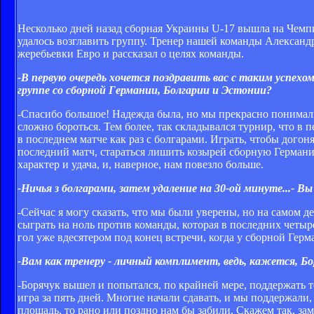
Несколько дней назад сборная Украины U-17 вышла на Чемп
удалось возглавить группу. Тренер нашей команды Александ
жеребьевки Евро и рассказал о целях команды.
-В первую очередь хочется поздравить вас с таким успех
группе со сборной Германии, Болгарии и Эстонии?
-Спасибо большое! Надежда была, но мы прекрасно понимали
сложно бороться. Тем более, так складывался турнир, что в 
в последнем матче как раз с болгарами. Играть, чтобы догон
последний матч, стараться лишить козырей сборную Германии
характер и удача, и, наверное, нам повезло больше.
-Ничья з болгарами, затем удаление на 30-ой минуте...-
-Сейчас я могу сказать, что мы были уверены, но на самом 
сыграть на ноль против команды, которая в последних четыр
гол уже вдесятером под конец встречи, когда у сборной Герм
-Вам как тренеру - личный комплимент, ведь, кажется, Бор
-Борячук вышел и попытался, по крайней мере, поддержать т
игра за пять дней. Многие начали сдавать, и мы поддержали
плошадь, то рано или поздно нам бы забили. Скажем так, за