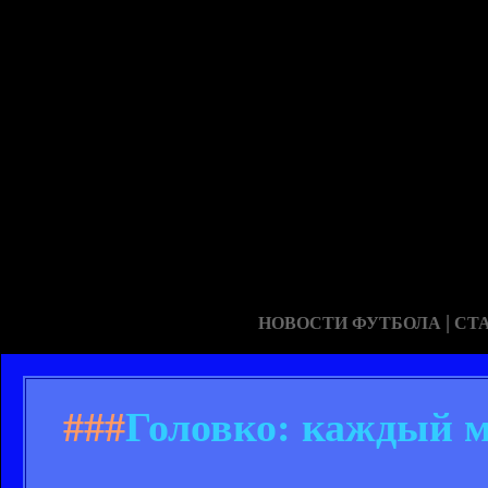
|
НОВОСТИ ФУТБОЛА
СТ
###
Головко: каждый м