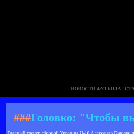
|
НОВОСТИ ФУТБОЛА
СТ
###
Головко: "Чтобы в
Главный тренер сборной Украины U-18 Александр Головко п