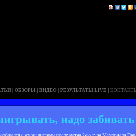
|
|
|
|
АТЬИ
ОБЗОРЫ
ВИДЕО
РЕЗУЛЬТАТЫ LIVE
КОНТАКТ
ыигрывать, надо забивать
ообщался с журналистами после матча 2-го тура Мемориала Гра