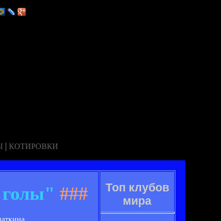
|
Ы
КОТИРОВКИ
Топ клубов
 голы"
###
мира
наткина.