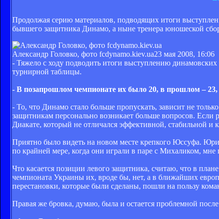
Продолжая серию материалов, подводящих итоги выступлени
бывшего защитника Динамо, а ныне тренера юношеской сбор
Александр Головко, фото fcdynamo.kiev.ua
23 мая 2008, 16:06
- Тяжело с ходу подводить итоги выступлению динамовских 
турнирной таблицы.
- В позапрошлом чемпионате их было 20, в прошлом – 23, а
- То, что Динамо стало больше пропускать, зависит не только
защитникам персонально возникает больше вопросов. Если ра
Диакате, который не отличался эффективной, стабильной и 
Приятно было видеть на новом месте крепкого Юссуфа. Юрий 
по крайней мере, когда они играли в паре с Михаликом, мне 
Что касается позиции левого защитника, считаю, что в плане
чемпионата Украины их, вроде бы, нет, а в ближайших европе
перестановки, которые были сделаны, пошли на пользу ком
Правая же бровка, думаю, была и остается проблемной посл