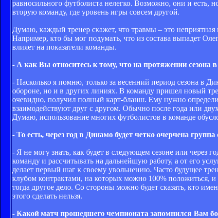
равносильного футболиста нелегко. Возможно, они и есть, но
вторую команду, где уровень игры совсем другой.
Думаю, каждый тренер скажет, что травмы – это неприятная 
Например, кто бы мог подумать, что из состава выпадет Олег 
влияет на показатели команды.
- А как Вы относитесь к тому, что на протяжении сезона в
- Насколько я помню, только за весенний период сезона в Ди
обороне, но и в других линиях. В команду пришел новый трен
очевидно, получил полный карт-бланш. Ему нужно определит
взаимодействуют друг с другом. Обычно после года или двух
Думаю, использование многих футболистов в команде обусло
- То есть, через год в Динамо будет четко очерчена групп
- Я не могу знать, как будет в следующем сезоне или через г
команду и рассчитывать на дальнейшую работу, а от его услу
делает первый шаг к своему увольнению. Часто будущее тренер
клубом контрактами, на которых можно 100% положиться, и т
тогда другое дело. Со стороны можно будет сказать, кто име
этого сделать нельзя.
- Какой матч прошедшего чемпионата запомнился Вам бо