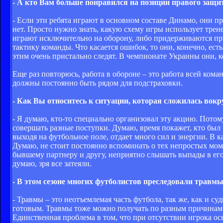
- А кто Вам больше понравился на позиции правого защ
- Если эти ребята играют в основном составе Динамо, они 
нет. Просто нужно знать, какую схему игры использует тре
играют исключительно на оборону, либо придерживаются пр
тактику команды. Что касается ошибок, то они, конечно, ест
этим очень пристально следят. В чемпионате Украины они, 
Еще раз повторюсь, работа в обороне – это работа всей ко
должны постоянно быть рядом для подстраховки.
- Как Вы относитесь к ситуации, которая сложилась вок
- Я думаю, кто-то специально организовал эту акцию. Пото
совершать разные поступки. Думаю, время покажет, кто был пр
выходя на футбольное поле, отдает много сил и энергии. В к
Думаю, не стоит постоянно вспоминать о тех непростых моме
бывшему партнеру и другу, неприятно слышать выпады в его 
думаю, зря все затеяли.
- В этом сезоне многих футболистов преследовали травмы
- Травмы – это неотъемлемая часть футбола, так же, как и с
готовым. Травмы тоже можно получать по разным причинам.
Единственная проблема в том, что при отсутствии игрока ос