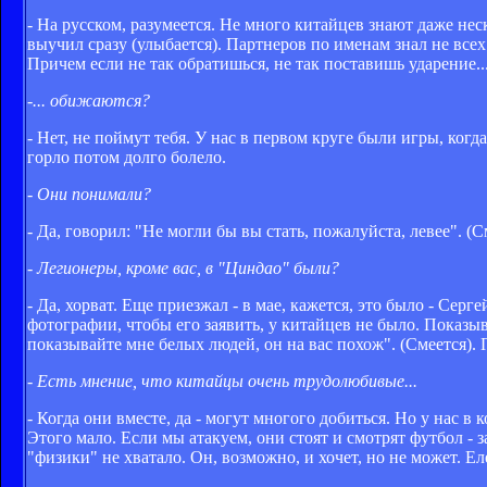
- На русском, разумеется. Не много китайцев знают даже не
выучил сразу (улыбается). Партнеров по именам знал не всех. 
Причем если не так обратишься, не так поставишь ударение..
-... обижаются?
- Нет, не поймут тебя. У нас в первом круге были игры, когда
горло потом долго болело.
- Они понимали?
- Да, говорил: "Не могли бы вы стать, пожалуйста, левее".
- Легионеры, кроме вас, в "Циндао" были?
- Да, хорват. Еще приезжал - в мае, кажется, это было - Серг
фотографии, чтобы его заявить, у китайцев не было. Показы
показывайте мне белых людей, он на вас похож". (Смеется). 
- Есть мнение, что китайцы очень трудолюбивые...
- Когда они вместе, да - могут многого добиться. Но у нас 
Этого мало. Если мы атакуем, они стоят и смотрят футбол - з
"физики" не хватало. Он, возможно, и хочет, но не может. Ел