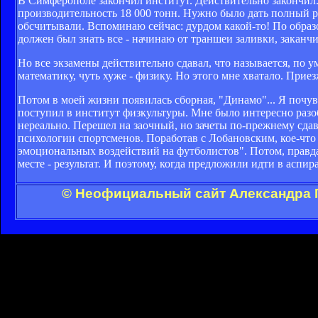
В Симферополе закончил институт. Действительно закончил.
производительность 18 000 тонн. Нужно было дать полный ра
обсчитывали. Вспоминаю сейчас: дурдом какой-то! По образо
должен был знать все - начинаю от траншеи заливки, заканчи
Но все экзамены действительно сдавал, что называется, по ум
математику, чуть хуже - физику. Но этого мне хватало. Приезжа
Потом в моей жизни появилась сборная, "Динамо"... Я почу
поступил в институт физкультуры. Мне было интересно разоб
нереально. Перешел на заочный, но зачеты по-прежнему сда
психологии спортсменов. Поработав с Лобановским, кое-что 
эмоциональных воздействий на футболистов". Потом, правда,
месте - результат. И поэтому, когда предложили идти в аспира
© Неофициальный сайт Александра Г