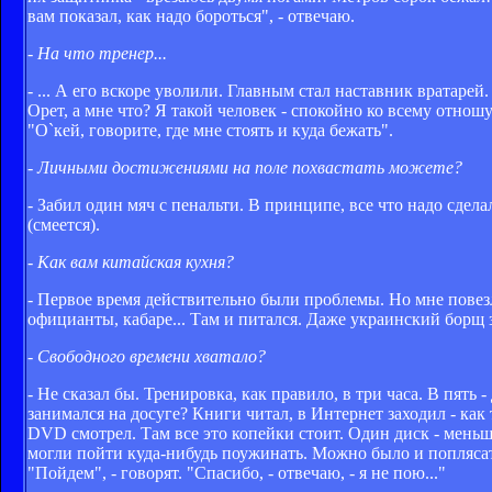
вам показал, как надо бороться", - отвечаю.
- На что тренер...
- ... А его вскоре уволили. Главным стал наставник вратаре
Орет, а мне что? Я такой человек - спокойно ко всему отношу
"О`кей, говорите, где мне стоять и куда бежать".
- Личными достижениями на поле похвастать можете?
- Забил один мяч с пенальти. В принципе, все что надо сдела
(смеется).
- Как вам китайская кухня?
- Первое время действительно были проблемы. Но мне повезл
официанты, кабаре... Там и питался. Даже украинский борщ за
- Свободного времени хватало?
- Не сказал бы. Тренировка, как правило, в три часа. В пять 
занимался на досуге? Книги читал, в Интернет заходил - как 
DVD смотрел. Там все это копейки стоит. Один диск - меньш
могли пойти куда-нибудь поужинать. Можно было и поплясать 
"Пойдем", - говорят. "Спасибо, - отвечаю, - я не пою..."