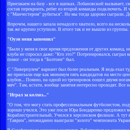
Приезжаем на базу - все в шапках. Лобановский вызывает, смо
состав перекроить, ребят из второй команды подключить. И 
с "Манчестером" рубиться". Но мы тогда здорово сыграли. Д
Впрочем, нашего запала ненадолго хватило, всего на неско
так же крупно уступили. В итоге так и не вышли из группы.
"Оуэн меня запомнил"
"Были у меня в свое время предложения от других команд, но
клуба не спросил даже: "Кто это?" Потренировался, сыграл 
помог - он тогда в "Болтоне" был.
С "Ливерпулем" вариант был более реальным. Я ведь ехал ту
же приехали еще как минимум пять кандидатов на место цент
клубов... Помню, на одной из тренировок пошел двумя ногами
мяч". Там, кстати, вообще занятия интересно проходят. Все 
"Играл за колхоз..."
"О том, что могу стать профессиональным футболистом, подума
хорошо учился. Это уже после Юра Бондаренко предложил м
Кораблестроительный. Учился в херсонском филиале. А тут в
"Таврии", неожиданно выиграли "золото" чемпионата Украин