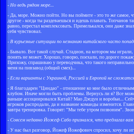
- Но ведь рядом море...
- Да, море. Можно пойти. Но вы поймите - это то же самое, ч
другое - когда ты раздеваешься и идешь плавать. Топчанов т
равно, перестал комплексовать. Примелькался, они даже зна
себя чувствовал.
- В курьезные ситуации по незнанию китайского часто попа
- Бывало. Вот такой случай. Стадион, на котором мы играли,
понять не может. Хорошо, говорю, поехали, по дороге покажу
Прихожу, спрашиваю у переводчика, что такого неправильного
меня на пивзавод (общий смех)...
- Если варианты с Украиной, Россией и Европой не сложатс
- Я благодарен "Циндао" - отношение ко мне было отличным, 
клубом. Иначе могли быть проблемы. Вернусь ли я? Все может
раньше ассоциировался Китай? Мао Дзедун и воробьи... Сейч
игроков распродали, да и название команды изменится. Глав
завтра тренировка. Говорят: "Мы тебе утром позвоним". Звон
- Совсем недавно Йожеф Сабо признался, что предлагал ва
- У нас был разговор, Йожеф Йожефович спросил, хочу ли игр