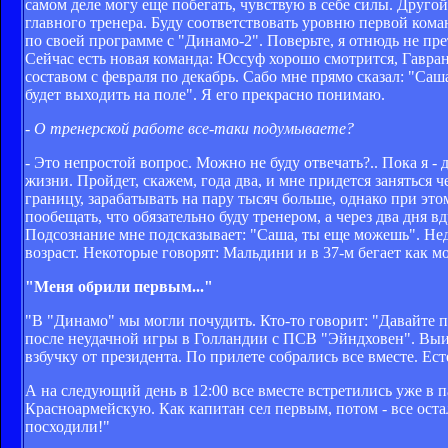
самом деле могу еще побегать, чувствую в себе силы. Другой 
главного тренера. Буду соответствовать уровню первой коман
по своей программе с "Динамо-2". Поверьте, я отнюдь не пре
Сейчас есть новая команда: Юссуф хорошо смотрится, Гавран
составом с февраля по декабрь. Сабо мне прямо сказал: "Саша
будет выходить на поле". Я его прекрасно понимаю.
- О тренерской работе все-таки подумываете?
- Это непростой вопрос. Можно не буду отвечать?.. Пока я
жизни. Пройдет, скажем, года два, и мне придется заняться 
границу, зарабатывать на пару тысяч больше, однако при это
пообещать, что обязательно буду тренером, а через два дня в
Подсознание мне подсказывает: "Саша, ты еще можешь". Неда
возраст. Некоторые говорят: Мальдини и в 37-м бегает как мо
"Меня обрили первым..."
"В "Динамо" мы могли почудить. Кто-то говорит: "Давайте по
после неудачной игры в Голландии с ПСВ "Эйндховен". Выиг
взбучку от президента. По прилете собрались все вместе. Ес
А на следующий день в 12:00 все вместе встретились уже в п
Красноармейскую. Как капитан сел первым, потом - все ост
посходили!"