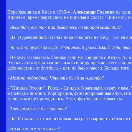
Перебравшись в Киев в 1995-м,
Александр Головко
не один
Впрочем, время берет свое: не попадая в состав "Динамо", 
- Выходит, все так и занимаетесь со второй командой?
- Да. О дальнейших планах пока говорить не хочу - сам еще н
- Что это будет за клуб? Украинский, российский? Или, бы
- Не буду загадывать. Однако если уж говорить о Китае, то, 
Что касается организации - имею в виду прежде всего финанс
удовольствие от футбола, - нет, не было такого. Больше того
- Можно подробнее. Что это была за команда?
- "Циндао Этсонг". Город - Циндао. Красивый, скажу я вам
маленькие домики. Корпорация, финансировавшая клуб, сним
жаловаться не приходилось. А вот футбольные моменты...
- Тренером у вас был китаец?
- Да. Я пытался с ним несколько раз разговаривать, объяснит
- На каком же это языке?