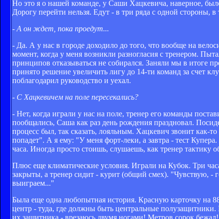
Но это я о нашей команде, у Саши Хацкевича, наверное, был
Дорогу перейти нельзя. Едут - в три ряда с одной стороны, в 
- А он ждет, пока проедут...
- Да. А у нас в городе доходило до того, что вообще на вело
момент, когда у меня возникли разногласия с тренером. Пытал
принципов отказываться не собирался. Заняли мы в итоге пре
принято решение увеличить лигу до 14-ти команд за счет кл
поблагодарил руководство и уехал.
- С Хацкевичем на поле пересекались?
- Нет, когда играли у нас на поле, тренер его команды пост
пообщались, Саша как раз день рождения праздновал. Посиде
процесс был, так сказать, лояльным. Хацкевич звонит как-то
попадет". А я ему: "У меня форт-леки, а завтра - тест Купер
часа. Иногда просто стоишь, слушаешь, как тренер тактику об
Плюс еще климатические условия. Играли на Кубок. Три часа 
закрыты, а тренер сидит - курит (общий смех). "Чувствую, - 
выиграем..."
Была еще одна любопытная история. Красную карточку на 88
центр - туда, где должны быть центральные полузащитники. Н
их защитника - врезаюсь двумя ногами! Метров сорок бежал! 