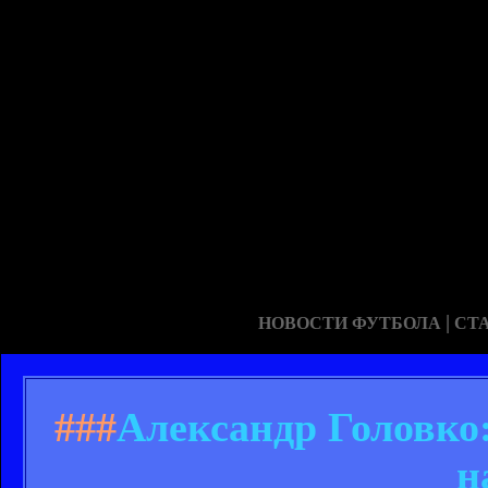
|
НОВОСТИ ФУТБОЛА
СТ
###
Александр Головко
н