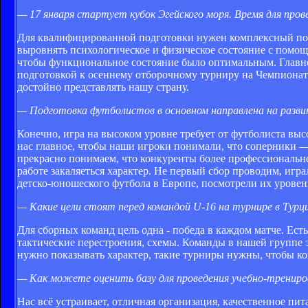
— 17 января стартует кубок Эгейского моря. Время для пр
Для квалифицированной подготовки нужен комплексный подх
выровнять психологическое и физическое состояние с помо
чтобы функциональное состояние было оптимальным. Главное
подготовкой к осеннему отборочному турниру на Чемпионате
достойно представлять нашу страну.
— Подготовка футболистов в основном направлена на разви
Конечно, игра на высоком уровне требует от футболиста вы
нас главное, чтобы наши игроки понимали, что соперники — 
прекрасно понимаем, что конкуренты более профессиональнее
работе закаляеться характер. Не первый сбор проводим, иг
детско-юношеского футбола в Европе, посмотрели их уровен
— Какие цели стоят перед командой U-16 на турнире в Турц
Для сборных команд цель одна - победа в каждом матче. Есть
тактические перестроения, схемы. Команды в нашей группе 
нужно показывать характер, такие турниры нужны, чтобы ко
— Как можете оценить базу для проведения учебно-трениро
Нас всё устраивает, отличная организация, качественное пи