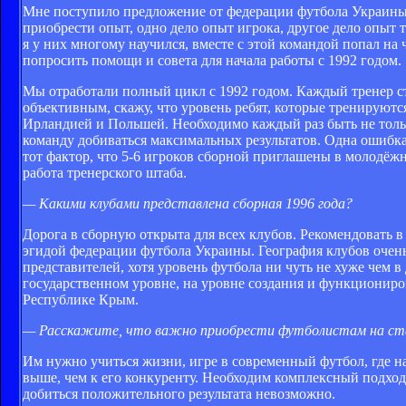
Мне поступило предложение от федерации футбола Украины, 
приобрести опыт, одно дело опыт игрока, другое дело опыт
я у них многому научился, вместе с этой командой попал н
попросить помощи и совета для начала работы с 1992 годом.
Мы отработали полный цикл с 1992 годом. Каждый тренер ст
объективным, скажу, что уровень ребят, которые тренируют
Ирландией и Польшей. Необходимо каждый раз быть не тольк
команду добиваться максимальных результатов. Одна ошибка 
тот фактор, что 5-6 игроков сборной приглашены в молодёж
работа тренерского штаба.
— Какими клубами представлена сборная 1996 года?
Дорога в сборную открыта для всех клубов. Рекомендовать 
эгидой федерации футбола Украины. География клубов очень
представителей, хотя уровень футбола ни чуть не хуже чем в
государственном уровне, на уровне создания и функционир
Республике Крым.
— Расскажите, что важно приобрести футболистам на ста
Им нужно учиться жизни, игре в современный футбол, где н
выше, чем к его конкуренту. Необходим комплексный подход 
добиться положительного результата невозможно.