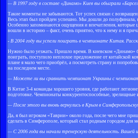
— В 1997 году в составе «Динамо» Киев вы обыграли «Барсе
Такие моменты не забываются. Тот успех связан с возвращен
Весь этап был пройден успешно. Мы дошли до полуфинала, н
Особенно запоминаются ощущения и впечатления, которые цар
вошли в историю – факт, очень приятно, что к нему и я прич
-
В 2004 году вы успели поиграть в чемпионате Китая. Расс
Нужно было уезжать. Пришло время. В киевском «Динамо» б
поиграть, поступило неплохое предложение от китайской ком
плане я мало чего приобрёл, а посмотреть страну и попробо
на последнем месте.
— Можете ли вы сравнить чемпионат Украины с чемпиона
В Китае 3-4 команды хорошего уровня, где работают легион
подготовке. Чемпионаты конкурентоспособные, зрелищные 
— После этого вы вновь вернулись в Крым в Симферопольс
Да, я был игроком «Таврии» около года, после чего мне пр
сделать в Симферополе, который стал родным городом для м
— С 2006 года вы начали тренерскую деятельность. Вашей 