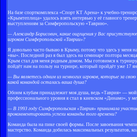
На базе спорткомплекса «Спорт КТ Арена» к учебно-трени
«Крымтеплица» удалось взять интервью у её главного трене
выступлениям за Симферопольскую «Таврию».
— Александр Борисович, какие ощущения у Вас присутствуют
игроком Симферопольской «Таврии»?
Я довольно часто бываю в Крыму, потому что здесь у меня 
«вы». Последний раз я был здесь на семинаре полтора месяца
Крым стал для меня родным домом. Мы готовимся к турниру 
пойдёт нам на пользу на турнире, который пройдёт уже 17 ян
— Вы являетесь одним из немногих игроков, которые за свою
какой командой осталась ваша душа?
Обоим клубам принадлежит моя душа, ведь «Таврия» — мой пе
профессионального уровня я стал в киевском «Динамо», у ме
— В 1993 году Симферопольская «Таврия» принимала участие
прокомментировать успехи команды того времени?
Команда была на пике своей формы. После завоевания чемпио
мастерство. Команда добилась максимальных результатов, к