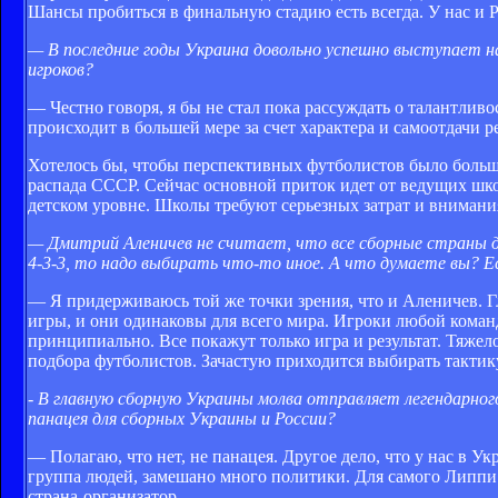
Шансы пробиться в финальную стадию есть всегда. У нас и 
— В последние годы Украина довольно успешно выступает н
игроков?
— Честно говоря, я бы не стал пока рассуждать о талантливо
происходит в большей мере за счет характера и самоотдачи 
Хотелось бы, чтобы перспективных футболистов было больш
распада СССР. Сейчас основной приток идет от ведущих шко
детском уровне. Школы требуют серьезных затрат и внимани
— Дмитрий Аленичев не считает, что все сборные страны до
4-3-3, то надо выбирать что-то иное. А что думаете вы? Е
— Я придерживаюсь той же точки зрения, что и Аленичев. Г
игры, и они одинаковы для всего мира. Игроки любой команды
принципиально. Все покажут только игра и результат. Тяжел
подбора футболистов. Зачастую приходится выбирать тактику
- В главную сборную Украины молва отправляет легендарног
панацея для сборных Украины и России?
— Полагаю, что нет, не панацея. Другое дело, что у нас в У
группа людей, замешано много политики. Для самого Липпи 
страна-организатор.