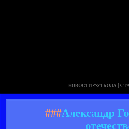
|
НОВОСТИ ФУТБОЛА
СТ
###
Александр Го
отечест