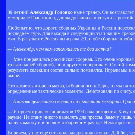
39-летний
Александр Головко
ныне тренер. Он возглавляет
мемориале Гранаткина, дошла до финала и уступила российс
Любопытно, что дороги сборных Украины и России пересекли
последнем туре. Для выхода в следующий этап нашим требов
мяч. В результате Россия выиграла 2:1, и обе сборные проби
— Александр, чем вам запомнились те два матча?
— Мне понравилась российская сборная. Это очень хорошая 
только нашей сборной, но и другим соперникам. От той коман
результате селекции состав сильно поменялся. Играли мы в 
выше.
Что касается второго матча, отборочного к Евро, то мы на 
определенные тактические моменты. Действовали по счету, о
— А какова цель вашего визита на нынешний мемориал Гран
— Я просматриваю кандидатов 1993 года рождения. Хочу посм
раунде. Не стану никого выделять для прессы. Замечу лишь,
нашу команду и в первом отборочном раунде. Некоторые из ни
Впрочем, у нас еще есть полгода для подготовки. Дай бог, чт