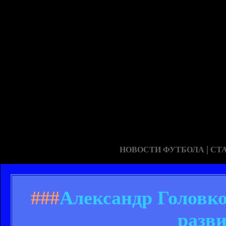
|
НОВОСТИ ФУТБОЛА
СТ
###
Александр Головко
разви