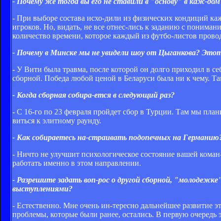
- Почему же тогда вы его не ставили в "основу" в каж­-до
- При выборе состава исхо­-дили из физических кондиций ка
игроков. Но, видать, не все отнес­-лись к заданию с пониман
количество времени, которое каждый из футбо­-листов прово
- Почему в Минске мы не увидели шоу от Цыганкова? Это
- У Вити была травма, после которой он долго приходил в себ
сборной. Победа любой ценой в Беларуси была ни к чему. Та
- Когда сборная собира­-ется в следующий раз?
- С 16-го по 23 февраля пройдет сбор в Турции. Там мы план
виться к элитному раунду.
- Как собираетесь на­-страивать подопечных на Германию
- Ничто не улучшит психологическое состояние вашей коман­
работать именно в этом направлении.
- Разрешите задать воп­-рос о другой сборной, "молодежк
выступлениями?
- Естественно. Мне очень ин­-тересно дальнейшее развитие э
проблемы, которые были ранее, остались. В первую очередь эт