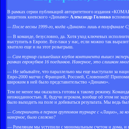
В рамках серии публикаций авторитетного издания «КОМАН
защитник киевского «Динамо»
Александр Головко
вспомнил
— После весны 1999-го, когда «Динамо» лишь в по­луфинале 
— В команде, безусловно, да. Хотя уход ключевых исполнит
выступить в Европе. Все-таки у нас, если можно так выразит
хватило еще и на этот розыгрыш.
— Сам турнир сильнейших клубов континента вышел экспери
рамках еврокубков 16 поединков. Наверное, это слишком мног
— Не забывайте, что параллельно мы еще выступали за наци
Евро-2000 матчи с Францией, Россией, Словенией! Припомин
широким в ней было представительство «Динамо».
Тем не менее мы оказались готовы к такому режиму. Команд
неожиданностью. Я, будучи игроком, вообще об этом не задум
было выходить на поле и добиваться результата. Мы ведь б
— Соперничать в первом групповом турнире с «Лацио», за к
наверное, было сложно?
— Римлянам мы уступили с минимальным счетом и дома, и в 