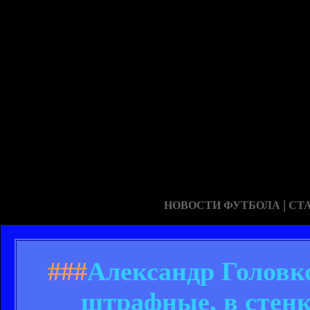
|
НОВОСТИ ФУТБОЛА
СТ
###
Александр Головко
штрафные, в стенк