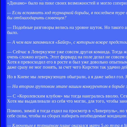
«Динамо» было на пике своих возможностей и могло соперн
— Если вспомнить ход турнирной борьбы, в последнем туре 
бы отблагодарить словенцев?
— Подобные разговоры велись на уровне шуток. Но такого аж
было.
— А чем вам запомнился «Байер», с которым вскоре предс
— Сейчас в Леверкузене уже совсем другая команда. Тогда 
очень сложно играть. Этот форвард на поле делал не совсем 
Хотя я превосходил его в росте и был уже довольно опытным
даже сразу не мог понять, за счет чего Кирстен так удачно де
Но в Киеве мы леверкузенцев обыграли, а я даже забил гол.
— На втором групповом этапе вашим конкурентом в борьбе за
— С «Королевским клубом» мы тогда наигрались вволю. Сезо
Хотя мы выдавливали из себя что могли, для того, чтобы заня
Помню, зимой я тогда ездил на просмотр в «Ливерпуль», но
себе силы, чтобы на сборах набирать необходимые кондиции
— Ключевым в турнирном плане оказался матч 5-го тура в 