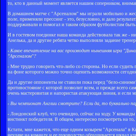
то, кто в данный момент является нашим соперником, внима
В домашнем матче с "Арсеналом" мы играли мобильно и жестк
поле, применяли прессинг - это, безусловно, и дало результ
поддерживали и помогал и таким образом футболистам быть п
И в гостевом поединке наша команда действовала так же - н
Анелька, да и другие ребята четко выполняли задание тренер
- Какое впечатление на вас производит нынешняя игра "Дина
"Арсеналом"?
- Мне трудно говорить что-либо со стороны. Но если судить 
на фоне которого можно точно оценить возможности сегодн
Да и другие оппоненты не ставили пока перед "бело-синими"
противостояние с которой позволит всем, и прежде всего с
очень мастеровитая и напористая атакующая линия, и если мы
- Вы чемпионат Англии смотрите? Если да, то буквально пару
- Лондонский клуб, что очевидно, сейчас на ходу. У команды 
инстинкт победителя. В общем, интересно посмотреть на то,
Кстати, мне кажется, что еще одним козырем "Арсенала" в Ки
неудаче на команду и ее руководство обрушивается шквал 