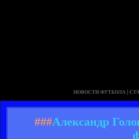
|
НОВОСТИ ФУТБОЛА
СТ
###
Александр Голо
ф