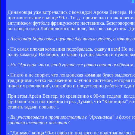
Динамовцы уже встречались с командой Арсена Венгера. И н
противостояние в конце 90-х. Тогда произошло столкновени
английском футболе французского наставника. Безоговорочн
воплощал идеи Лобановского на поле, был экс-защитник "
- Александр Борисович, оцените для начала группу, в котору
- Не самая плохая компания подобралась, скажу я вам! Но н
нашу команду. Наоборот, из такой группы можно и нужно вы
- Но "Арсенал"-то в этой группе все равно стоит особняком..
- Никто и не спорит, что лондонская команда будет выделят
традициями, четко налаженной клубной системой, которая п
никаких революций, спокойно и плодотворно работает один 
При этом Арсен Венгер, по сравнению с 90-ми годами, когд
футболистов и построения игры. Думаю, что "Канониры" в 
ставить задачи повыше...
- Вы участвовали в противостоянии с "Арсеналом" и даже го
лопатки именитых англичан?
- "Динамо" конца 90-х годов ни под кого не подстраивалось