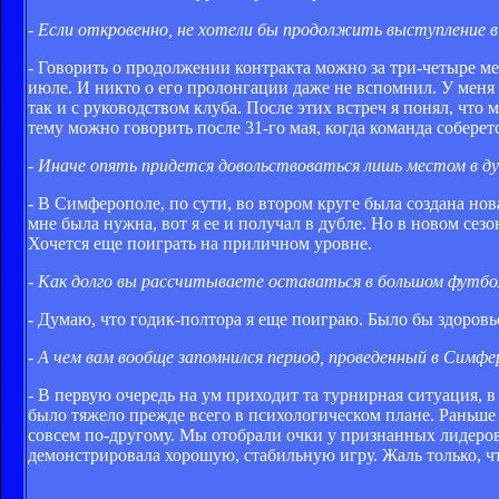
- Если откровенно, не хотели бы продолжить выступление в
- Говорить о продолжении контракта можно за три-четыре мес
июле. И никто о его пролонгации даже не вспомнил. У меня
так и с руководством клуба. После этих встреч я понял, что
тему можно говорить после 31-го мая, когда команда соберет
- Иначе опять придется довольствоваться лишь местом в дуб
- В Симферополе, по сути, во втором круге была создана нова
мне была нужна, вот я ее и получал в дубле. Но в новом се
Хочется еще поиграть на приличном уровне.
- Как долго вы рассчитываете оставаться в большом футбо
- Думаю, что годик-полтора я еще поиграю. Было бы здоровье
- А чем вам вообще запомнился период, проведенный в Симфе
- В первую очередь на ум приходит та турнирная ситуация, в
было тяжело прежде всего в психологическом плане. Раньше я
совсем по-другому. Мы отобрали очки у признанных лидеров
демонстрировала хорошую, стабильную игру. Жаль только, что